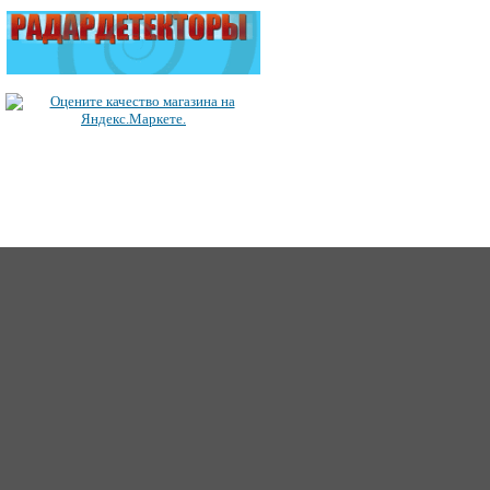
ICQ: 363492849
62
Сайт создан 2006-2017, для Music-Factory.©
music-factory@m