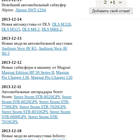
Новейший автомобильный сабвуфер
Alpine:
Alpine SWT-12S4
2013-12-14
Новая автоакустика от DLS:
DLS M326
,
DLS M325
,
DLS M6.2
,
DLS MK6.2
,
2013-12-13
Новые модели автомобильной акустики:
Audison Voce AV K5
,
Audison Voce AV
X6.5
2013-12-12
Новые сабвуферы в машину от Magnat:
Magnat Edition BP 30 Series II
,
Magnat
Pro Charger 130
,
Magnat Pro Charger 120
2013-12-11
Автомобильные антирадары Street
Storm:
Street Storm STR-8020GPS
,
Street
Storm STR-6020GPS
,
Street Storm STR-
7700GPS
,
Street Storm STR-7020GPS
,
Street Storm STR-8010GPS
,
Street Storm
STR-6000GPS
,
Street Storm STR-
7010GPS
,
2013-12-10
Новые модели автоакустики Infinity: