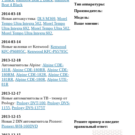
Тип аппаратуры:
Beat 4 Black
Производитель:
2014-03-18
Модель:
Новая автоакустика:
DLS M369
,
Morel
Tempo Ultra Integra 502
,
Morel Tempo
Ваше мнение:
Ultra Integra 692
,
Morel Tempo Ultra 502
,
Morel Tempo Ultra Integra 602
,
2014-03-14
Новые колонки от Kenwood:
Kenwood
KFC-PS6895C
,
Kenwood KFC-PS5795C
2013-12-18
Автомагнитолы Alpine:
Alpine CDE-
181R
,
Alpine CDE-180RR
,
Alpine CDE-
180RM
,
Alpine CDE-182R
,
Alpine CDE-
181RR
,
Alpine CDE-180R
,
Alpine UTE-
81R
2013-12-17
Новые автомагнитолы и ТВ - тюнер от
Prology:
Prology DVT-100
,
Prology DVS-
1155
,
Prology DVS-1375T
2013-12-15
Новая 2 DIN автомагнитола Pioneer:
Решите пример и введите
Pioneer AVH-160DVD
правильный ответ:
2013-12-15