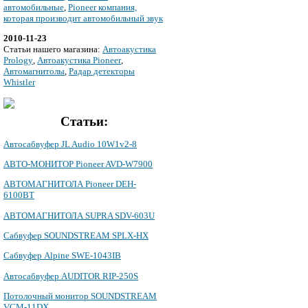
автомобильные
,
Pioneer компания,
которая производит автомобильный звук
2010-11-23
Cтатьи нашего магазина:
Автоакустика
Prology
,
Автоакустика Pioneer
,
Автомагнитолы
,
Радар детекторы
Whistler
Статьи:
Автосабвуфер JL Audio 10W1v2-8
АВТО-МОНИТОР Pioneer AVD-W7900
АВТОМАГНИТОЛА Pioneer DEH-
6100BT
АВТОМАГНИТОЛА SUPRA SDV-603U
Сабвуфер SOUNDSTREAM SPLX-HX
Сабвуфер Alpine SWE-1043IB
Автосабвуфер AUDITOR RIP-250S
Потолочный монитор SOUNDSTREAM
VCM-11DX