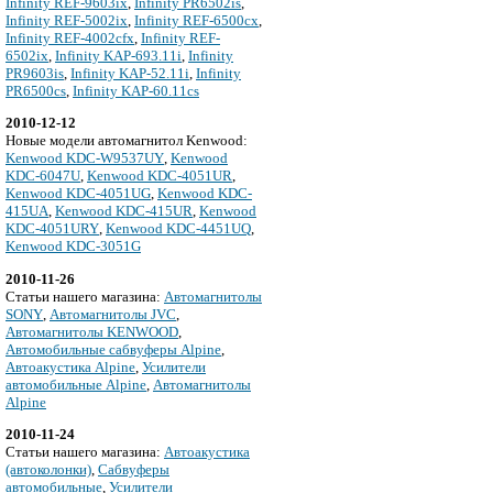
Infinity REF-9603ix
,
Infinity PR6502is
,
Infinity REF-5002ix
,
Infinity REF-6500cx
,
Infinity REF-4002cfx
,
Infinity REF-
6502ix
,
Infinity KAP-693.11i
,
Infinity
PR9603is
,
Infinity KAP-52.11i
,
Infinity
PR6500cs
,
Infinity KAP-60.11cs
2010-12-12
Новые модели автомагнитол Kenwood:
Kenwood KDC-W9537UY
,
Kenwood
KDC-6047U
,
Kenwood KDC-4051UR
,
Kenwood KDC-4051UG
,
Kenwood KDC-
415UA
,
Kenwood KDC-415UR
,
Kenwood
KDC-4051URY
,
Kenwood KDC-4451UQ
,
Kenwood KDC-3051G
2010-11-26
Cтатьи нашего магазина:
Автомагнитолы
SONY
,
Автомагнитолы JVC
,
Автомагнитолы KENWOOD
,
Автомобильные сабвуферы Alpine
,
Автоакустика Alpine
,
Усилители
автомобильные Alpine
,
Автомагнитолы
Alpine
2010-11-24
Cтатьи нашего магазина:
Автоакустика
(автоколонки)
,
Сабвуферы
автомобильные
,
Усилители