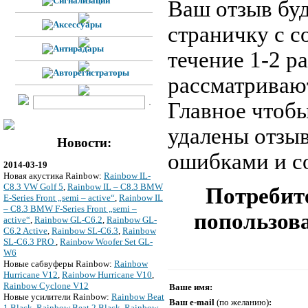
Ваш отзыв буд
страничку с 
течение 1-2 р
рассматривают
Главное чтобы
удалены отзы
Новости:
ошибками и с
2014-03-19
Новая акустика Rainbow:
Rainbow IL-
C8.3 VW Golf 5
,
Rainbow IL – C8.3 BMW
Потребите
E-Series Front „semi – active“
,
Rainbow IL
– C8.3 BMW F-Series Front „semi –
попользова
active“
,
Rainbow GL-C6.2
,
Rainbow GL-
C6.2 Active
,
Rainbow SL-C6.3
,
Rainbow
SL-C6.3 PRO
,
Rainbow Woofer Set GL-
W6
Новые сабвуферы Rainbow:
Rainbow
Hurricane V12
,
Rainbow Hurricane V10
,
Rainbow Cyclone V12
Ваше имя:
Новые усилители Rainbow:
Rainbow Beat
Ваш e-mail
(по желанию)
:
1 Black
,
Rainbow Beat 2 Black
,
Rainbow