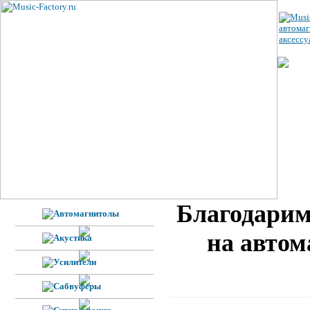
ЦЕ
УС
ВЕ
Н
Ф
Благодарим
на автом