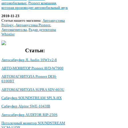
автомобильные
,
Pioneer компания,
которая производит автомобильный звук
2010-11-23
Cтатьи нашего магазина:
Автоакустика
Prology
,
Автоакустика Pioneer
,
Автомагнитолы
,
Радар детекторы
Whistler
Статьи:
Автосабвуфер JL Audio 10W1v2-8
АВТО-МОНИТОР Pioneer AVD-W7900
АВТОМАГНИТОЛА Pioneer DEH-
6100BT
АВТОМАГНИТОЛА SUPRA SDV-603U
Сабвуфер SOUNDSTREAM SPLX-HX
Сабвуфер Alpine SWE-1043IB
Автосабвуфер AUDITOR RIP-250S
Потолочный монитор SOUNDSTREAM
VCM-11DX