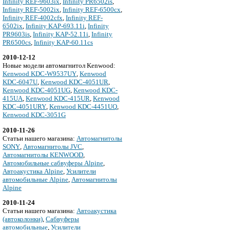
Infinity REF-9603ix
,
Infinity PR6502is
,
Infinity REF-5002ix
,
Infinity REF-6500cx
,
Infinity REF-4002cfx
,
Infinity REF-
6502ix
,
Infinity KAP-693.11i
,
Infinity
PR9603is
,
Infinity KAP-52.11i
,
Infinity
PR6500cs
,
Infinity KAP-60.11cs
2010-12-12
Новые модели автомагнитол Kenwood:
Kenwood KDC-W9537UY
,
Kenwood
KDC-6047U
,
Kenwood KDC-4051UR
,
Kenwood KDC-4051UG
,
Kenwood KDC-
415UA
,
Kenwood KDC-415UR
,
Kenwood
KDC-4051URY
,
Kenwood KDC-4451UQ
,
Kenwood KDC-3051G
2010-11-26
Cтатьи нашего магазина:
Автомагнитолы
SONY
,
Автомагнитолы JVC
,
Автомагнитолы KENWOOD
,
Автомобильные сабвуферы Alpine
,
Автоакустика Alpine
,
Усилители
автомобильные Alpine
,
Автомагнитолы
Alpine
2010-11-24
Cтатьи нашего магазина:
Автоакустика
(автоколонки)
,
Сабвуферы
автомобильные
,
Усилители