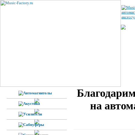
ЦЕ
УС
ВЕ
Н
Ф
Благодарим
на автом