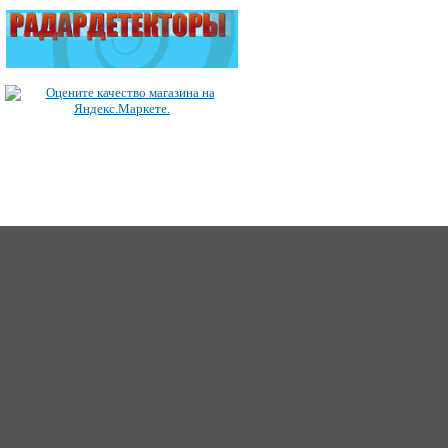
ICQ: 363492849
62
Сайт создан 2006-2017, для Music-Factory.©
music-factory@m