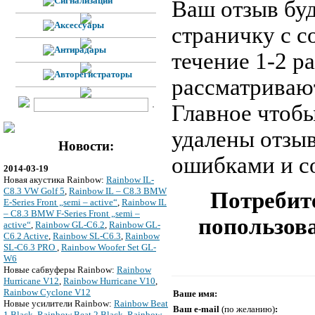
Ваш отзыв буд
страничку с 
течение 1-2 р
рассматривают
Главное чтобы
удалены отзы
Новости:
ошибками и с
2014-03-19
Новая акустика Rainbow:
Rainbow IL-
C8.3 VW Golf 5
,
Rainbow IL – C8.3 BMW
Потребите
E-Series Front „semi – active“
,
Rainbow IL
– C8.3 BMW F-Series Front „semi –
попользова
active“
,
Rainbow GL-C6.2
,
Rainbow GL-
C6.2 Active
,
Rainbow SL-C6.3
,
Rainbow
SL-C6.3 PRO
,
Rainbow Woofer Set GL-
W6
Новые сабвуферы Rainbow:
Rainbow
Hurricane V12
,
Rainbow Hurricane V10
,
Rainbow Cyclone V12
Ваше имя:
Новые усилители Rainbow:
Rainbow Beat
Ваш e-mail
(по желанию)
:
1 Black
,
Rainbow Beat 2 Black
,
Rainbow