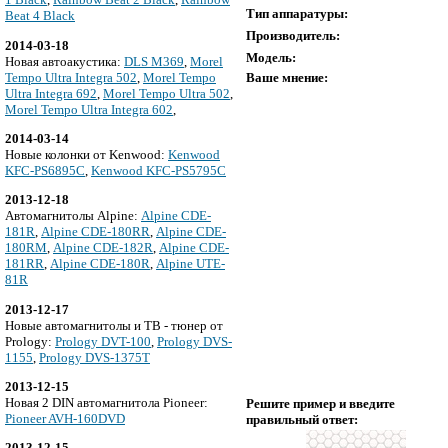
Тип аппаратуры:
Beat 4 Black
Производитель:
2014-03-18
Модель:
Новая автоакустика:
DLS M369
,
Morel
Tempo Ultra Integra 502
,
Morel Tempo
Ваше мнение:
Ultra Integra 692
,
Morel Tempo Ultra 502
,
Morel Tempo Ultra Integra 602
,
2014-03-14
Новые колонки от Kenwood:
Kenwood
KFC-PS6895C
,
Kenwood KFC-PS5795C
2013-12-18
Автомагнитолы Alpine:
Alpine CDE-
181R
,
Alpine CDE-180RR
,
Alpine CDE-
180RM
,
Alpine CDE-182R
,
Alpine CDE-
181RR
,
Alpine CDE-180R
,
Alpine UTE-
81R
2013-12-17
Новые автомагнитолы и ТВ - тюнер от
Prology:
Prology DVT-100
,
Prology DVS-
1155
,
Prology DVS-1375T
2013-12-15
Новая 2 DIN автомагнитола Pioneer:
Решите пример и введите
Pioneer AVH-160DVD
правильный ответ:
2013-12-15