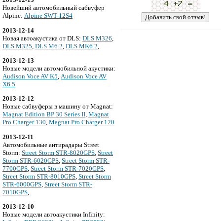
Новейший автомобильный сабвуфер
Alpine:
Alpine SWT-12S4
2013-12-14
Новая автоакустика от DLS:
DLS M326
,
DLS M325
,
DLS M6.2
,
DLS MK6.2
,
2013-12-13
Новые модели автомобильной акустики:
Audison Voce AV K5
,
Audison Voce AV
X6.5
2013-12-12
Новые сабвуферы в машину от Magnat:
Magnat Edition BP 30 Series II
,
Magnat
Pro Charger 130
,
Magnat Pro Charger 120
2013-12-11
Автомобильные антирадары Street
Storm:
Street Storm STR-8020GPS
,
Street
Storm STR-6020GPS
,
Street Storm STR-
7700GPS
,
Street Storm STR-7020GPS
,
Street Storm STR-8010GPS
,
Street Storm
STR-6000GPS
,
Street Storm STR-
7010GPS
,
2013-12-10
Новые модели автоакустики Infinity: