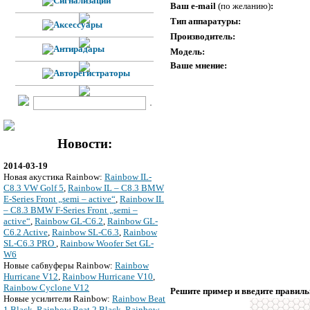
Ваш e-mail
(по желанию)
:
Тип аппаратуры:
Производитель:
Модель:
Ваше мнение:
Новости:
2014-03-19
Новая акустика Rainbow:
Rainbow IL-
C8.3 VW Golf 5
,
Rainbow IL – C8.3 BMW
E-Series Front „semi – active“
,
Rainbow IL
– C8.3 BMW F-Series Front „semi –
active“
,
Rainbow GL-C6.2
,
Rainbow GL-
C6.2 Active
,
Rainbow SL-C6.3
,
Rainbow
SL-C6.3 PRO
,
Rainbow Woofer Set GL-
W6
Новые сабвуферы Rainbow:
Rainbow
Hurricane V12
,
Rainbow Hurricane V10
,
Rainbow Cyclone V12
Решите пример и введите правиль
Новые усилители Rainbow:
Rainbow Beat
1 Black
,
Rainbow Beat 2 Black
,
Rainbow