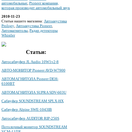
автомобильные
,
Pioneer компания,
которая производит автомобильный звук
2010-11-23
Cтатьи нашего магазина:
Автоакустика
Prology
,
Автоакустика Pioneer
,
Автомагнитолы
,
Радар детекторы
Whistler
Статьи:
Автосабвуфер JL Audio 10W1v2-8
АВТО-МОНИТОР Pioneer AVD-W7900
АВТОМАГНИТОЛА Pioneer DEH-
6100BT
АВТОМАГНИТОЛА SUPRA SDV-603U
Сабвуфер SOUNDSTREAM SPLX-HX
Сабвуфер Alpine SWE-1043IB
Автосабвуфер AUDITOR RIP-250S
Потолочный монитор SOUNDSTREAM
VCM-11DX