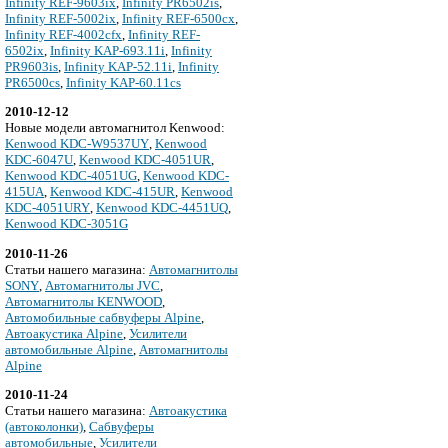
Infinity REF-9603ix
,
Infinity PR6502is
,
Infinity REF-5002ix
,
Infinity REF-6500cx
,
Infinity REF-4002cfx
,
Infinity REF-
6502ix
,
Infinity KAP-693.11i
,
Infinity
PR9603is
,
Infinity KAP-52.11i
,
Infinity
PR6500cs
,
Infinity KAP-60.11cs
2010-12-12
Новые модели автомагнитол Kenwood:
Kenwood KDC-W9537UY
,
Kenwood
KDC-6047U
,
Kenwood KDC-4051UR
,
Kenwood KDC-4051UG
,
Kenwood KDC-
415UA
,
Kenwood KDC-415UR
,
Kenwood
KDC-4051URY
,
Kenwood KDC-4451UQ
,
Kenwood KDC-3051G
2010-11-26
Cтатьи нашего магазина:
Автомагнитолы
SONY
,
Автомагнитолы JVC
,
Автомагнитолы KENWOOD
,
Автомобильные сабвуферы Alpine
,
Автоакустика Alpine
,
Усилители
автомобильные Alpine
,
Автомагнитолы
Alpine
2010-11-24
Cтатьи нашего магазина:
Автоакустика
(автоколонки)
,
Сабвуферы
автомобильные
,
Усилители