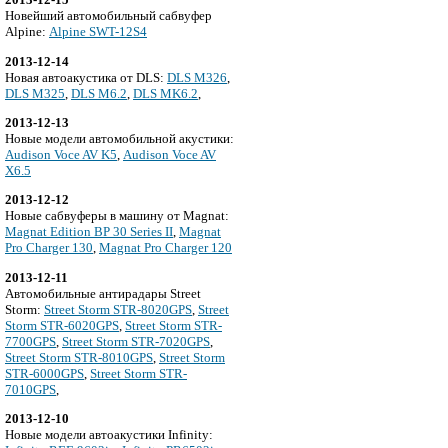
Новейший автомобильный сабвуфер
Alpine:
Alpine SWT-12S4
2013-12-14
Новая автоакустика от DLS:
DLS M326
,
DLS M325
,
DLS M6.2
,
DLS MK6.2
,
2013-12-13
Новые модели автомобильной акустики:
Audison Voce AV K5
,
Audison Voce AV
X6.5
2013-12-12
Новые сабвуферы в машину от Magnat:
Magnat Edition BP 30 Series II
,
Magnat
Pro Charger 130
,
Magnat Pro Charger 120
2013-12-11
Автомобильные антирадары Street
Storm:
Street Storm STR-8020GPS
,
Street
Storm STR-6020GPS
,
Street Storm STR-
7700GPS
,
Street Storm STR-7020GPS
,
Street Storm STR-8010GPS
,
Street Storm
STR-6000GPS
,
Street Storm STR-
7010GPS
,
2013-12-10
Новые модели автоакустики Infinity: