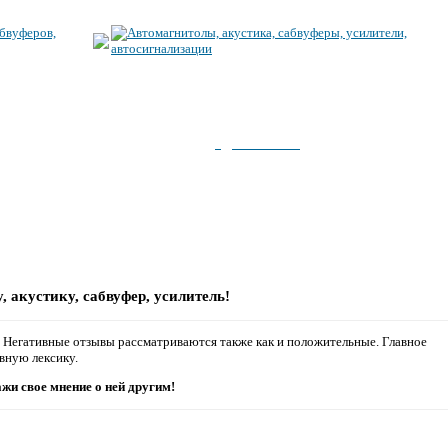
Все, что представлено на этом сайте можно преобрести по адресу
ГДЕ КУПИТЬ
указанному в разделе
.
При покупке обязательно назовите адрес этого сайта.
Здесь представлены только надежные и проверенные временем
фирмы, продукцию которых можно смело приобретать и
использовать!
 акустику, сабвуфер, усилитель!
. Негативные отзывы рассматриваются также как и положительные. Главное
вную лексику.
жи свое мнение о ней другим!