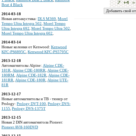
Beat 4 Black
2014-03-18
Новая автоакустика:
DLS M369
,
Morel
Tempo Ultra Integra 502
,
Morel Tempo
Ultra Integra 692
,
Morel Tempo Ultra 502
,
Morel Tempo Ultra Integra 602
,
2014-03-14
Новые колонки от Kenwood:
Kenwood
KFC-PS6895C
,
Kenwood KFC-PS5795C
2013-12-18
Автомагнитолы Alpine:
Alpine CDE-
181R
,
Alpine CDE-180RR
,
Alpine CDE-
180RM
,
Alpine CDE-182R
,
Alpine CDE-
181RR
,
Alpine CDE-180R
,
Alpine UTE-
81R
2013-12-17
Новые автомагнитолы и ТВ - тюнер от
Prology:
Prology DVT-100
,
Prology DVS-
1155
,
Prology DVS-1375T
2013-12-15
Новая 2 DIN автомагнитола Pioneer:
Pioneer AVH-160DVD
2013-12-15