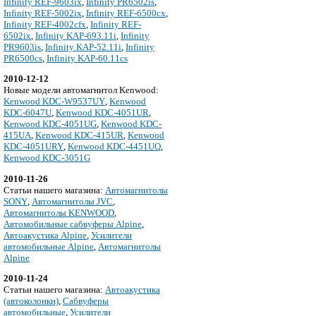
Infinity REF-9603ix
,
Infinity PR6502is
,
Infinity REF-5002ix
,
Infinity REF-6500cx
,
Infinity REF-4002cfx
,
Infinity REF-
6502ix
,
Infinity KAP-693.11i
,
Infinity
PR9603is
,
Infinity KAP-52.11i
,
Infinity
PR6500cs
,
Infinity KAP-60.11cs
2010-12-12
Новые модели автомагнитол Kenwood:
Kenwood KDC-W9537UY
,
Kenwood
KDC-6047U
,
Kenwood KDC-4051UR
,
Kenwood KDC-4051UG
,
Kenwood KDC-
415UA
,
Kenwood KDC-415UR
,
Kenwood
KDC-4051URY
,
Kenwood KDC-4451UQ
,
Kenwood KDC-3051G
2010-11-26
Cтатьи нашего магазина:
Автомагнитолы
SONY
,
Автомагнитолы JVC
,
Автомагнитолы KENWOOD
,
Автомобильные сабвуферы Alpine
,
Автоакустика Alpine
,
Усилители
автомобильные Alpine
,
Автомагнитолы
Alpine
2010-11-24
Cтатьи нашего магазина:
Автоакустика
(автоколонки)
,
Сабвуферы
автомобильные
,
Усилители