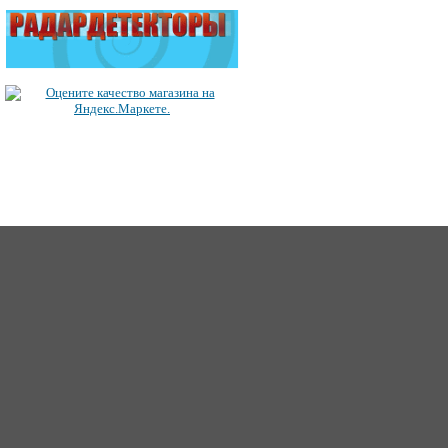
ICQ: 363492849
62
Сайт создан 2006-2017, для Music-Factory.©
music-factory@m