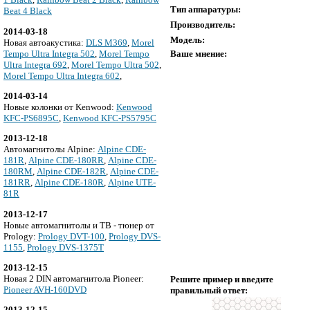
Тип аппаратуры:
Beat 4 Black
Производитель:
2014-03-18
Модель:
Новая автоакустика:
DLS M369
,
Morel
Tempo Ultra Integra 502
,
Morel Tempo
Ваше мнение:
Ultra Integra 692
,
Morel Tempo Ultra 502
,
Morel Tempo Ultra Integra 602
,
2014-03-14
Новые колонки от Kenwood:
Kenwood
KFC-PS6895C
,
Kenwood KFC-PS5795C
2013-12-18
Автомагнитолы Alpine:
Alpine CDE-
181R
,
Alpine CDE-180RR
,
Alpine CDE-
180RM
,
Alpine CDE-182R
,
Alpine CDE-
181RR
,
Alpine CDE-180R
,
Alpine UTE-
81R
2013-12-17
Новые автомагнитолы и ТВ - тюнер от
Prology:
Prology DVT-100
,
Prology DVS-
1155
,
Prology DVS-1375T
2013-12-15
Новая 2 DIN автомагнитола Pioneer:
Решите пример и введите
Pioneer AVH-160DVD
правильный ответ:
2013-12-15