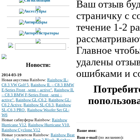
Ваш отзыв буд
страничку с 
течение 1-2 р
рассматривают
Главное чтобы
удалены отзы
Новости:
ошибками и с
2014-03-19
Новая акустика Rainbow:
Rainbow IL-
C8.3 VW Golf 5
,
Rainbow IL – C8.3 BMW
Потребите
E-Series Front „semi – active“
,
Rainbow IL
– C8.3 BMW F-Series Front „semi –
попользова
active“
,
Rainbow GL-C6.2
,
Rainbow GL-
C6.2 Active
,
Rainbow SL-C6.3
,
Rainbow
SL-C6.3 PRO
,
Rainbow Woofer Set GL-
W6
Новые сабвуферы Rainbow:
Rainbow
Hurricane V12
,
Rainbow Hurricane V10
,
Rainbow Cyclone V12
Ваше имя:
Новые усилители Rainbow:
Rainbow Beat
Ваш e-mail
(по желанию)
:
1 Black
,
Rainbow Beat 2 Black
,
Rainbow