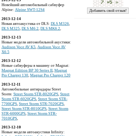
Новейший автомобильный сабвуфер
Alpine:
Alpine SWT-12S4
2013-12-14
Новая автоакустика от DLS:
DLS M326
,
DLS M325
,
DLS M6.2
,
DLS MK6.2
,
2013-12-13
Новые модели автомобильной акустики:
Audison Voce AV K5
,
Audison Voce AV
X6.5
2013-12-12
Новые сабвуферы в машину от Magnat:
Magnat Edition BP 30 Series II
,
Magnat
Pro Charger 130
,
Magnat Pro Charger 120
2013-12-11
Автомобильные антирадары Street
Storm:
Street Storm STR-8020GPS
,
Street
Storm STR-6020GPS
,
Street Storm STR-
7700GPS
,
Street Storm STR-7020GPS
,
Street Storm STR-8010GPS
,
Street Storm
STR-6000GPS
,
Street Storm STR-
7010GPS
,
2013-12-10
Новые модели автоакустики Infinity: