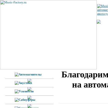
ЦЕ
УС
ВЕ
Н
Ф
Благодарим
на автом