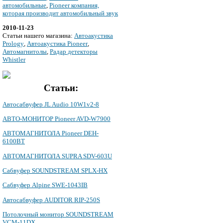
автомобильные
,
Pioneer компания,
которая производит автомобильный звук
2010-11-23
Cтатьи нашего магазина:
Автоакустика
Prology
,
Автоакустика Pioneer
,
Автомагнитолы
,
Радар детекторы
Whistler
Статьи:
Автосабвуфер JL Audio 10W1v2-8
АВТО-МОНИТОР Pioneer AVD-W7900
АВТОМАГНИТОЛА Pioneer DEH-
6100BT
АВТОМАГНИТОЛА SUPRA SDV-603U
Сабвуфер SOUNDSTREAM SPLX-HX
Сабвуфер Alpine SWE-1043IB
Автосабвуфер AUDITOR RIP-250S
Потолочный монитор SOUNDSTREAM
VCM-11DX