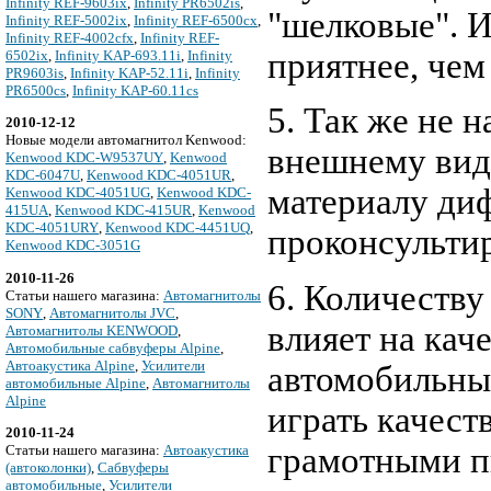
Infinity REF-9603ix
,
Infinity PR6502is
,
"шелковые". И
Infinity REF-5002ix
,
Infinity REF-6500cx
,
Infinity REF-4002cfx
,
Infinity REF-
приятнее, че
6502ix
,
Infinity KAP-693.11i
,
Infinity
PR9603is
,
Infinity KAP-52.11i
,
Infinity
PR6500cs
,
Infinity KAP-60.11cs
5. Так же не 
2010-12-12
Новые модели автомагнитол Kenwood:
внешнему виду
Kenwood KDC-W9537UY
,
Kenwood
KDC-6047U
,
Kenwood KDC-4051UR
,
материалу диф
Kenwood KDC-4051UG
,
Kenwood KDC-
415UA
,
Kenwood KDC-415UR
,
Kenwood
KDC-4051URY
,
Kenwood KDC-4451UQ
,
проконсульти
Kenwood KDC-3051G
2010-11-26
6. Количеству
Cтатьи нашего магазина:
Автомагнитолы
SONY
,
Автомагнитолы JVC
,
влияет на кач
Автомагнитолы KENWOOD
,
Автомобильные сабвуферы Alpine
,
Автоакустика Alpine
,
Усилители
автомобильные
автомобильные Alpine
,
Автомагнитолы
Alpine
играть качест
2010-11-24
грамотными п
Cтатьи нашего магазина:
Автоакустика
(автоколонки)
,
Сабвуферы
автомобильные
,
Усилители