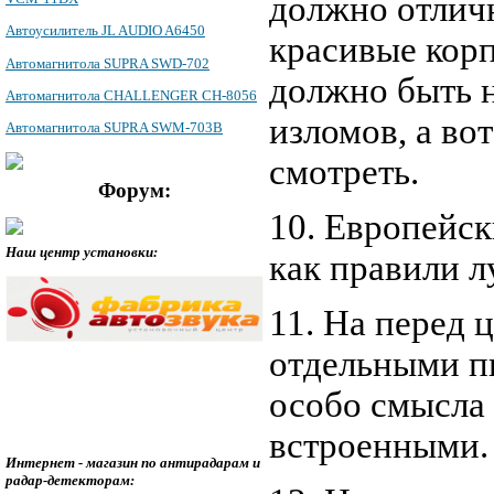
должно отлич
Автоусилитель JL AUDIO A6450
красивые корп
Автомагнитола SUPRA SWD-702
должно быть н
Автомагнитола CHALLENGER CH-8056
изломов, а во
Автомагнитола SUPRA SWM-703B
смотреть.
Форум:
10. Европейс
Наш центр установки:
как правили л
11. На перед 
отдельными пи
особо смысла 
встроенными.
Интернет - магазин по антирадарам и
радар-детекторам: