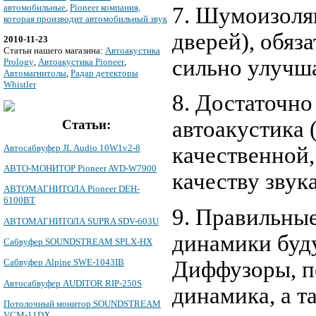
автомобильные
,
Pioneer компания,
7. Шумоизоля
которая производит автомобильный звук
дверей), обяз
2010-11-23
Cтатьи нашего магазина:
Автоакустика
сильно улучша
Prology
,
Автоакустика Pioneer
,
Автомагнитолы
,
Радар детекторы
Whistler
8. Достаточно
автоакустика 
Статьи:
Автосабвуфер JL Audio 10W1v2-8
качественной,
АВТО-МОНИТОР Pioneer AVD-W7900
качеству звука
АВТОМАГНИТОЛА Pioneer DEH-
6100BT
9. Правильны
АВТОМАГНИТОЛА SUPRA SDV-603U
динамики буд
Сабвуфер SOUNDSTREAM SPLX-HX
Диффузоры, п
Сабвуфер Alpine SWE-1043IB
Автосабвуфер AUDITOR RIP-250S
динамика, а т
Потолочный монитор SOUNDSTREAM
VCM-11DX