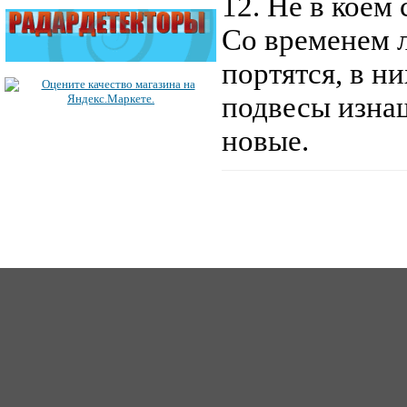
12. Не в коем 
Со временем 
портятся, в н
подвесы изна
новые.
ICQ: 363492849
62
Сайт создан 2006-2017, для Music-Factory.©
music-factory@m