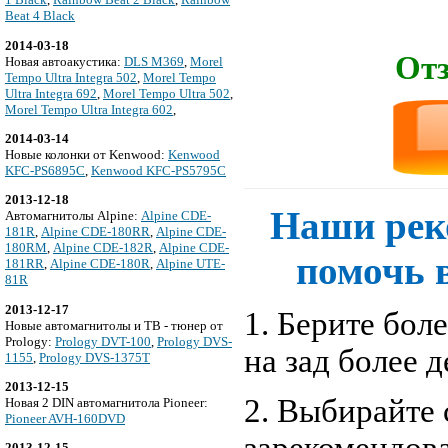
Beat 4 Black
2014-03-18
Отз
Новая автоакустика:
DLS M369
,
Morel
Tempo Ultra Integra 502
,
Morel Tempo
Ultra Integra 692
,
Morel Tempo Ultra 502
,
Morel Tempo Ultra Integra 602
,
2014-03-14
Новые колонки от Kenwood:
Kenwood
KFC-PS6895C
,
Kenwood KFC-PS5795C
2013-12-18
Наши рек
Автомагнитолы Alpine:
Alpine CDE-
181R
,
Alpine CDE-180RR
,
Alpine CDE-
180RM
,
Alpine CDE-182R
,
Alpine CDE-
помочь 
181RR
,
Alpine CDE-180R
,
Alpine UTE-
81R
2013-12-17
1. Берите бол
Новые автомагнитолы и ТВ - тюнер от
Prology:
Prology DVT-100
,
Prology DVS-
на зад более 
1155
,
Prology DVS-1375T
2013-12-15
2. Выбирайте 
Новая 2 DIN автомагнитола Pioneer:
Pioneer AVH-160DVD
2013-12-15