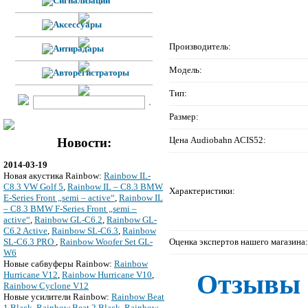
Производитель:
Модель:
Тип:
Размер:
Цена Audiobahn ACIS52:
Новости:
2014-03-19
Новая акустика Rainbow:
Rainbow IL-
C8.3 VW Golf 5
,
Rainbow IL – C8.3 BMW
Характеристики:
E-Series Front „semi – active“
,
Rainbow IL
– C8.3 BMW F-Series Front „semi –
active“
,
Rainbow GL-C6.2
,
Rainbow GL-
C6.2 Active
,
Rainbow SL-C6.3
,
Rainbow
Оценка экспертов нашего магазина:
SL-C6.3 PRO
,
Rainbow Woofer Set GL-
W6
Новые сабвуферы Rainbow:
Rainbow
Отзывы 
Hurricane V12
,
Rainbow Hurricane V10
,
Rainbow Cyclone V12
Новые усилители Rainbow:
Rainbow Beat
1 Black
,
Rainbow Beat 2 Black
,
Rainbow