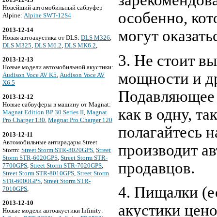
зарекомендов
Новейший автомобильный сабвуфер
особенно, кот
Alpine:
Alpine SWT-12S4
2013-12-14
могут оказать
Новая автоакустика от DLS:
DLS M326
,
DLS M325
,
DLS M6.2
,
DLS MK6.2
,
3. Не стоит в
2013-12-13
Новые модели автомобильной акустики:
мощности и д
Audison Voce AV K5
,
Audison Voce AV
X6.5
Подавляющее 
2013-12-12
Новые сабвуферы в машину от Magnat:
как в одну, т
Magnat Edition BP 30 Series II
,
Magnat
Pro Charger 130
,
Magnat Pro Charger 120
полагайтесь н
2013-12-11
Автомобильные антирадары Street
производит ав
Storm:
Street Storm STR-8020GPS
,
Street
Storm STR-6020GPS
,
Street Storm STR-
продавцов.
7700GPS
,
Street Storm STR-7020GPS
,
Street Storm STR-8010GPS
,
Street Storm
STR-6000GPS
,
Street Storm STR-
4. Пищалки (е
7010GPS
,
2013-12-10
акустики цено
Новые модели автоакустики Infinity: