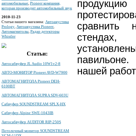
продукци
автомобильные
,
Pioneer компания,
которая производит автомобильный звук
протести
2010-11-23
Cтатьи нашего магазина:
Автоакустика
сравнить 
Prology
,
Автоакустика Pioneer
,
Автомагнитолы
,
Радар детекторы
стендах,
Whistler
установ
Статьи:
павильон
Автосабвуфер JL Audio 10W1v2-8
нашей работ
АВТО-МОНИТОР Pioneer AVD-W7900
АВТОМАГНИТОЛА Pioneer DEH-
6100BT
АВТОМАГНИТОЛА SUPRA SDV-603U
Сабвуфер SOUNDSTREAM SPLX-HX
Сабвуфер Alpine SWE-1043IB
Автосабвуфер AUDITOR RIP-250S
Потолочный монитор SOUNDSTREAM
VCM-11DX