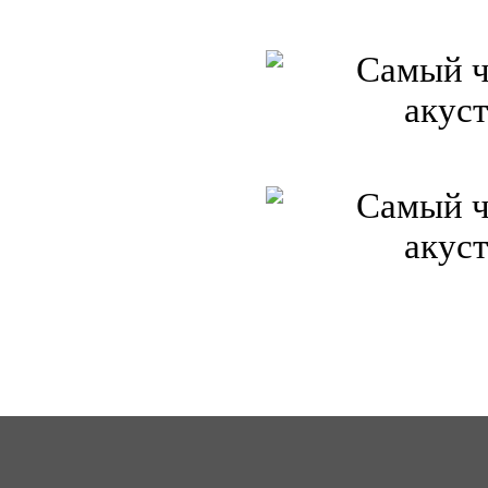
ICQ: 363492849
62
Сайт создан 2006-2017, для Music-Factory.©
music-factory@m