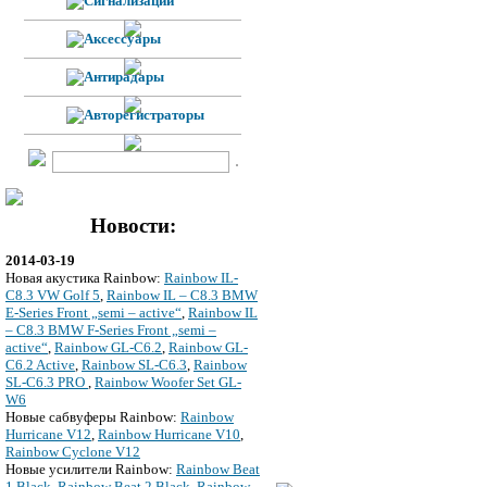
Новости:
2014-03-19
Новая акустика Rainbow:
Rainbow IL-
C8.3 VW Golf 5
,
Rainbow IL – C8.3 BMW
E-Series Front „semi – active“
,
Rainbow IL
– C8.3 BMW F-Series Front „semi –
active“
,
Rainbow GL-C6.2
,
Rainbow GL-
C6.2 Active
,
Rainbow SL-C6.3
,
Rainbow
SL-C6.3 PRO
,
Rainbow Woofer Set GL-
W6
Новые сабвуферы Rainbow:
Rainbow
Hurricane V12
,
Rainbow Hurricane V10
,
Rainbow Cyclone V12
Новые усилители Rainbow:
Rainbow Beat
1 Black
,
Rainbow Beat 2 Black
,
Rainbow