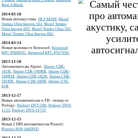
Beat 4 Black
2014-03-18
Новая автоакустика:
DLS M369
,
Morel
Tempo Ultra Integra 502
,
Morel Tempo
Ultra Integra 692
,
Morel Tempo Ultra 502
,
Morel Tempo Ultra Integra 602
,
2014-03-14
Новые колонки от Kenwood:
Kenwood
KFC-PS6895C
,
Kenwood KFC-PS5795C
2013-12-18
Автомагнитолы Alpine:
Alpine CDE-
181R
,
Alpine CDE-180RR
,
Alpine CDE-
180RM
,
Alpine CDE-182R
,
Alpine CDE-
181RR
,
Alpine CDE-180R
,
Alpine UTE-
81R
2013-12-17
Новые автомагнитолы и ТВ - тюнер от
Prology:
Prology DVT-100
,
Prology DVS-
1155
,
Prology DVS-1375T
2013-12-15
Новая 2 DIN автомагнитола Pioneer:
Pioneer AVH-160DVD
2013-12-15