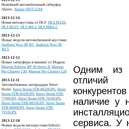
Новейший автомобильный сабвуфер
Alpine:
Alpine SWT-12S4
2013-12-14
Новая автоакустика от DLS:
DLS M326
,
DLS M325
,
DLS M6.2
,
DLS MK6.2
,
2013-12-13
Новые модели автомобильной акустики:
Audison Voce AV K5
,
Audison Voce AV
X6.5
2013-12-12
Новые сабвуферы в машину от Magnat:
Одним из 
Magnat Edition BP 30 Series II
,
Magnat
Pro Charger 130
,
Magnat Pro Charger 120
отлич
2013-12-11
Автомобильные антирадары Street
конкурен
Storm:
Street Storm STR-8020GPS
,
Street
Storm STR-6020GPS
,
Street Storm STR-
7700GPS
,
Street Storm STR-7020GPS
,
наличие у 
Street Storm STR-8010GPS
,
Street Storm
STR-6000GPS
,
Street Storm STR-
инсталляцио
7010GPS
,
сервиса. У
2013-12-10
Новые модели автоакустики Infinity: