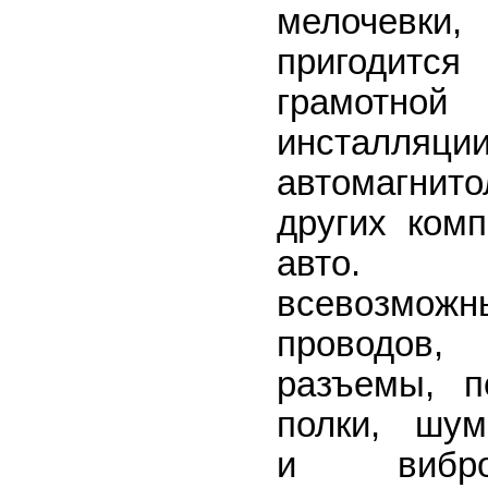
мелочевки
пригоди
грамотной
инсталляци
автомагн
других ком
авто.
всевозможн
проводов,
разъемы, 
полки, шум
и виброи