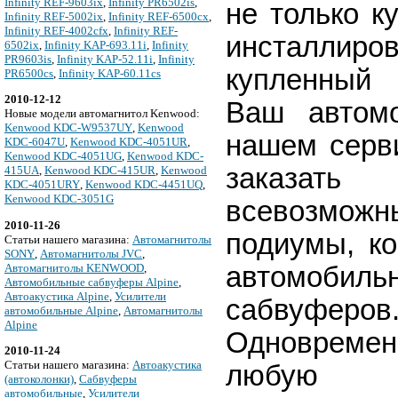
Infinity REF-9603ix
,
Infinity PR6502is
,
не только ку
Infinity REF-5002ix
,
Infinity REF-6500cx
,
Infinity REF-4002cfx
,
Infinity REF-
инсталлиров
6502ix
,
Infinity KAP-693.11i
,
Infinity
PR9603is
,
Infinity KAP-52.11i
,
Infinity
купленный
PR6500cs
,
Infinity KAP-60.11cs
2010-12-12
Ваш автом
Новые модели автомагнитол Kenwood:
Kenwood KDC-W9537UY
,
Kenwood
нашем серв
KDC-6047U
,
Kenwood KDC-4051UR
,
Kenwood KDC-4051UG
,
Kenwood KDC-
заказать
415UA
,
Kenwood KDC-415UR
,
Kenwood
KDC-4051URY
,
Kenwood KDC-4451UQ
,
Kenwood KDC-3051G
всевозможн
2010-11-26
подиумы, к
Cтатьи нашего магазина:
Автомагнитолы
SONY
,
Автомагнитолы JVC
,
автомобиль
Автомагнитолы KENWOOD
,
Автомобильные сабвуферы Alpine
,
Автоакустика Alpine
,
Усилители
сабвуферов
автомобильные Alpine
,
Автомагнитолы
Alpine
Одновремен
2010-11-24
Cтатьи нашего магазина:
Автоакустика
любую
(автоколонки)
,
Сабвуферы
автомобильные
,
Усилители