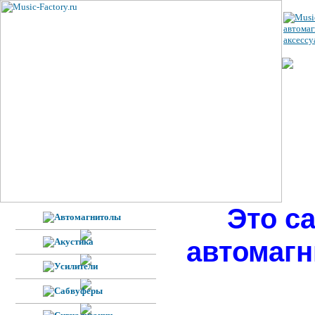
ЦЕ
УС
ВЕ
Н
Ф
Это с
автомагн