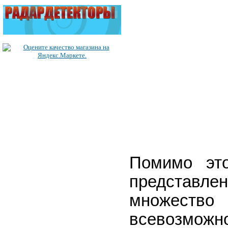
Помимо эт
представле
множество
всевозможн