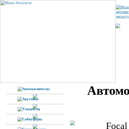
ЦЕ
УС
ВЕ
Н
Ф
Автомо