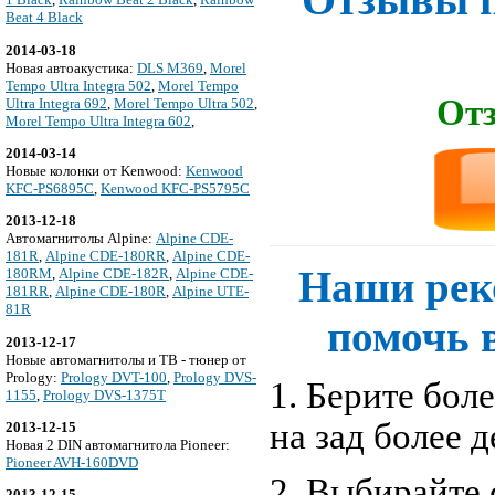
Beat 4 Black
2014-03-18
Новая автоакустика:
DLS M369
,
Morel
Tempo Ultra Integra 502
,
Morel Tempo
Отз
Ultra Integra 692
,
Morel Tempo Ultra 502
,
Morel Tempo Ultra Integra 602
,
2014-03-14
Новые колонки от Kenwood:
Kenwood
KFC-PS6895C
,
Kenwood KFC-PS5795C
2013-12-18
Автомагнитолы Alpine:
Alpine CDE-
181R
,
Alpine CDE-180RR
,
Alpine CDE-
Наши рек
180RM
,
Alpine CDE-182R
,
Alpine CDE-
181RR
,
Alpine CDE-180R
,
Alpine UTE-
81R
помочь 
2013-12-17
Новые автомагнитолы и ТВ - тюнер от
Prology:
Prology DVT-100
,
Prology DVS-
1. Берите бол
1155
,
Prology DVS-1375T
на зад более 
2013-12-15
Новая 2 DIN автомагнитола Pioneer:
Pioneer AVH-160DVD
2. Выбирайте 
2013-12-15