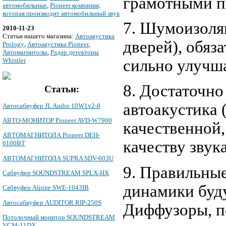
грамотными п
автомобильные
,
Pioneer компания,
которая производит автомобильный звук
7. Шумоизоля
2010-11-23
Cтатьи нашего магазина:
Автоакустика
дверей), обяз
Prology
,
Автоакустика Pioneer
,
Автомагнитолы
,
Радар детекторы
сильно улучша
Whistler
8. Достаточно
Статьи:
автоакустика 
Автосабвуфер JL Audio 10W1v2-8
АВТО-МОНИТОР Pioneer AVD-W7900
качественной,
АВТОМАГНИТОЛА Pioneer DEH-
качеству звука
6100BT
АВТОМАГНИТОЛА SUPRA SDV-603U
9. Правильны
Сабвуфер SOUNDSTREAM SPLX-HX
динамики буд
Сабвуфер Alpine SWE-1043IB
Автосабвуфер AUDITOR RIP-250S
Диффузоры, п
Потолочный монитор SOUNDSTREAM
VCM-11DX