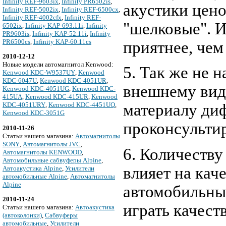
Infinity REF-9603ix
,
Infinity PR6502is
,
акустики цено
Infinity REF-5002ix
,
Infinity REF-6500cx
,
Infinity REF-4002cfx
,
Infinity REF-
"шелковые". И
6502ix
,
Infinity KAP-693.11i
,
Infinity
PR9603is
,
Infinity KAP-52.11i
,
Infinity
PR6500cs
,
Infinity KAP-60.11cs
приятнее, че
2010-12-12
Новые модели автомагнитол Kenwood:
5. Так же не 
Kenwood KDC-W9537UY
,
Kenwood
KDC-6047U
,
Kenwood KDC-4051UR
,
внешнему виду
Kenwood KDC-4051UG
,
Kenwood KDC-
415UA
,
Kenwood KDC-415UR
,
Kenwood
KDC-4051URY
,
Kenwood KDC-4451UQ
,
материалу диф
Kenwood KDC-3051G
проконсульти
2010-11-26
Cтатьи нашего магазина:
Автомагнитолы
SONY
,
Автомагнитолы JVC
,
6. Количеству
Автомагнитолы KENWOOD
,
Автомобильные сабвуферы Alpine
,
влияет на кач
Автоакустика Alpine
,
Усилители
автомобильные Alpine
,
Автомагнитолы
Alpine
автомобильные
2010-11-24
играть качест
Cтатьи нашего магазина:
Автоакустика
(автоколонки)
,
Сабвуферы
автомобильные
,
Усилители