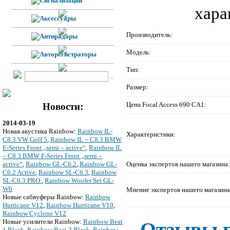
Производитель:
Модель:
Тип:
Размер:
Цена Focal Access 690 CA1:
Новости:
2014-03-19
Новая акустика Rainbow:
Rainbow IL-
Характеристики:
C8.3 VW Golf 5
,
Rainbow IL – C8.3 BMW
E-Series Front „semi – active“
,
Rainbow IL
– C8.3 BMW F-Series Front „semi –
Оценка экспертов нашего магазина:
active“
,
Rainbow GL-C6.2
,
Rainbow GL-
C6.2 Active
,
Rainbow SL-C6.3
,
Rainbow
SL-C6.3 PRO
,
Rainbow Woofer Set GL-
W6
Мнение экспертов нашего магазина
Новые сабвуферы Rainbow:
Rainbow
Hurricane V12
,
Rainbow Hurricane V10
,
Rainbow Cyclone V12
Новые усилители Rainbow:
Rainbow Beat
Отзывы по
1 Black
,
Rainbow Beat 2 Black
,
Rainbow