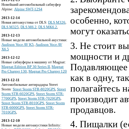
Новейший автомобильный сабвуфер
зарекомендов
Alpine:
Alpine SWT-12S4
особенно, кот
2013-12-14
Новая автоакустика от DLS:
DLS M326
,
DLS M325
,
DLS M6.2
,
DLS MK6.2
,
могут оказать
2013-12-13
Новые модели автомобильной акустики:
3. Не стоит в
Audison Voce AV K5
,
Audison Voce AV
X6.5
мощности и д
2013-12-12
Новые сабвуферы в машину от Magnat:
Подавляющее 
Magnat Edition BP 30 Series II
,
Magnat
Pro Charger 130
,
Magnat Pro Charger 120
как в одну, т
2013-12-11
Автомобильные антирадары Street
полагайтесь н
Storm:
Street Storm STR-8020GPS
,
Street
Storm STR-6020GPS
,
Street Storm STR-
производит ав
7700GPS
,
Street Storm STR-7020GPS
,
Street Storm STR-8010GPS
,
Street Storm
продавцов.
STR-6000GPS
,
Street Storm STR-
7010GPS
,
2013-12-10
4. Пищалки (е
Новые модели автоакустики Infinity: