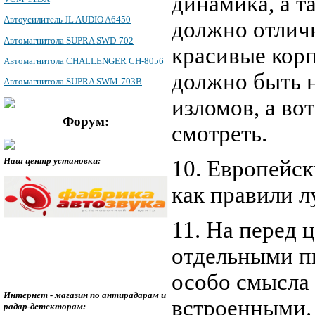
динамика, а т
Автоусилитель JL AUDIO A6450
должно отлич
Автомагнитола SUPRA SWD-702
красивые корп
Автомагнитола CHALLENGER CH-8056
должно быть н
Автомагнитола SUPRA SWM-703B
изломов, а во
Форум:
смотреть.
Наш центр установки:
10. Европейс
как правили л
11. На перед 
отдельными пи
особо смысла 
Интернет - магазин по антирадарам и
встроенными.
радар-детекторам: