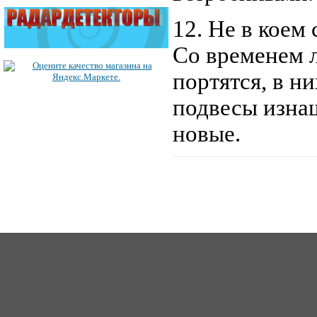
12. Не в коем 
Со временем 
портятся, в н
подвесы изна
новые.
ICQ: 363492849
62
Сайт создан 2006-2017, для Music-Factory.©
music-factory@m