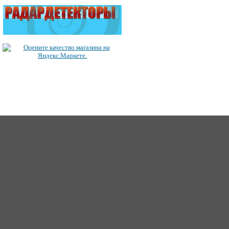
ICQ: 363492849
62
Сайт создан 2006-2017, для Music-Factory.©
music-factory@m