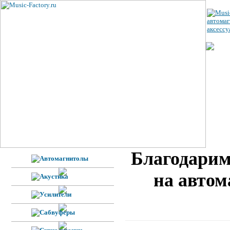
ЦЕ
УС
ВЕ
Н
Ф
Благодарим
на автом