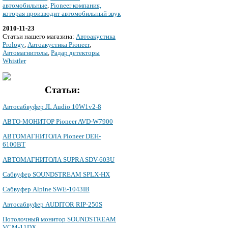
автомобильные
,
Pioneer компания,
которая производит автомобильный звук
2010-11-23
Cтатьи нашего магазина:
Автоакустика
Prology
,
Автоакустика Pioneer
,
Автомагнитолы
,
Радар детекторы
Whistler
Статьи:
Автосабвуфер JL Audio 10W1v2-8
АВТО-МОНИТОР Pioneer AVD-W7900
АВТОМАГНИТОЛА Pioneer DEH-
6100BT
АВТОМАГНИТОЛА SUPRA SDV-603U
Сабвуфер SOUNDSTREAM SPLX-HX
Сабвуфер Alpine SWE-1043IB
Автосабвуфер AUDITOR RIP-250S
Потолочный монитор SOUNDSTREAM
VCM-11DX