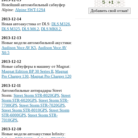
Новейший автомобильный сабвуфер
Alpine:
Alpine SWT-12S4
2013-12-14
Новая автоакустика от DLS:
DLS M326
,
DLS M325
,
DLS M6.2
,
DLS MK6.2
,
2013-12-13
Новые модели автомобильной акустики:
Audison Voce AV K5
,
Audison Voce AV
X6.5
2013-12-12
Новые сабвуферы в машину от Magnat:
Magnat Edition BP 30 Series II
,
Magnat
Pro Charger 130
,
Magnat Pro Charger 120
2013-12-11
Автомобильные антирадары Street
Storm:
Street Storm STR-8020GPS
,
Street
Storm STR-6020GPS
,
Street Storm STR-
7700GPS
,
Street Storm STR-7020GPS
,
Street Storm STR-8010GPS
,
Street Storm
STR-6000GPS
,
Street Storm STR-
7010GPS
,
2013-12-10
Новые модели автоакустики Infinity: