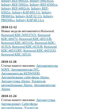
Infinity REF-9603ix
,
Infinity PR6502is
,
Infinity REF-5002ix
,
Infinity REF-6500cx
,
Infinity REF-4002cfx
,
Infinity REF-
6502ix
,
Infinity KAP-693.11i
,
Infinity
PR9603is
,
Infinity KAP-52.11i
,
Infinity
PR6500cs
,
Infinity KAP-60.11cs
2010-12-12
Новые модели автомагнитол Kenwood:
Kenwood KDC-W9537UY
,
Kenwood
KDC-6047U
,
Kenwood KDC-4051UR
,
Kenwood KDC-4051UG
,
Kenwood KDC-
415UA
,
Kenwood KDC-415UR
,
Kenwood
KDC-4051URY
,
Kenwood KDC-4451UQ
,
Kenwood KDC-3051G
2010-11-26
Cтатьи нашего магазина:
Автомагнитолы
SONY
,
Автомагнитолы JVC
,
Автомагнитолы KENWOOD
,
Автомобильные сабвуферы Alpine
,
Автоакустика Alpine
,
Усилители
автомобильные Alpine
,
Автомагнитолы
Alpine
2010-11-24
Cтатьи нашего магазина:
Автоакустика
(автоколонки)
,
Сабвуферы
автомобильные
,
Усилители