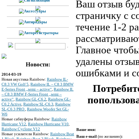
Ваш отзыв буд
страничку с 
течение 1-2 р
рассматривают
Главное чтобы
удалены отзы
Новости:
ошибками и с
2014-03-19
Новая акустика Rainbow:
Rainbow IL-
C8.3 VW Golf 5
,
Rainbow IL – C8.3 BMW
Потребите
E-Series Front „semi – active“
,
Rainbow IL
– C8.3 BMW F-Series Front „semi –
попользова
active“
,
Rainbow GL-C6.2
,
Rainbow GL-
C6.2 Active
,
Rainbow SL-C6.3
,
Rainbow
SL-C6.3 PRO
,
Rainbow Woofer Set GL-
W6
Новые сабвуферы Rainbow:
Rainbow
Hurricane V12
,
Rainbow Hurricane V10
,
Rainbow Cyclone V12
Ваше имя:
Новые усилители Rainbow:
Rainbow Beat
Ваш e-mail
(по желанию)
:
1 Black
,
Rainbow Beat 2 Black
,
Rainbow