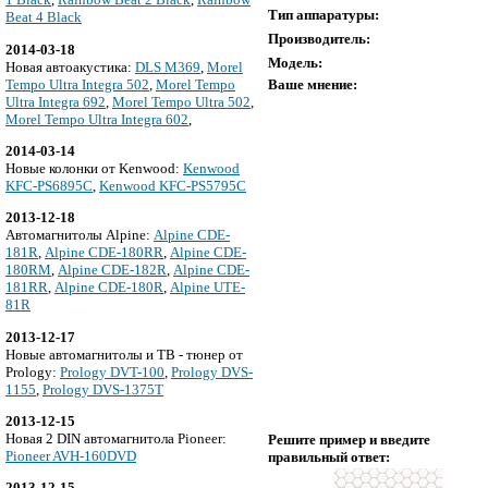
Тип аппаратуры:
Beat 4 Black
Производитель:
2014-03-18
Модель:
Новая автоакустика:
DLS M369
,
Morel
Tempo Ultra Integra 502
,
Morel Tempo
Ваше мнение:
Ultra Integra 692
,
Morel Tempo Ultra 502
,
Morel Tempo Ultra Integra 602
,
2014-03-14
Новые колонки от Kenwood:
Kenwood
KFC-PS6895C
,
Kenwood KFC-PS5795C
2013-12-18
Автомагнитолы Alpine:
Alpine CDE-
181R
,
Alpine CDE-180RR
,
Alpine CDE-
180RM
,
Alpine CDE-182R
,
Alpine CDE-
181RR
,
Alpine CDE-180R
,
Alpine UTE-
81R
2013-12-17
Новые автомагнитолы и ТВ - тюнер от
Prology:
Prology DVT-100
,
Prology DVS-
1155
,
Prology DVS-1375T
2013-12-15
Новая 2 DIN автомагнитола Pioneer:
Решите пример и введите
Pioneer AVH-160DVD
правильный ответ:
2013-12-15