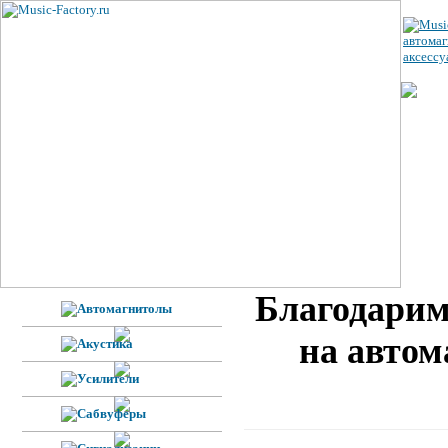
ЦЕ
УС
ВЕ
Н
Ф
Благодарим
на автом