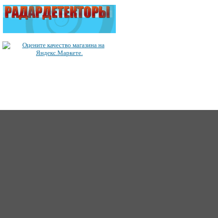
ICQ: 363492849
62
Сайт создан 2006-2017, для Music-Factory.©
music-factory@m