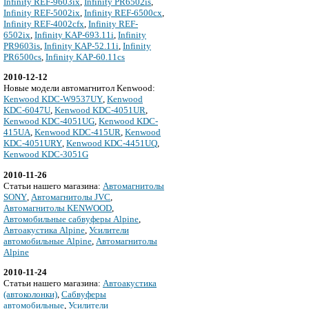
Infinity REF-9603ix
,
Infinity PR6502is
,
Infinity REF-5002ix
,
Infinity REF-6500cx
,
Infinity REF-4002cfx
,
Infinity REF-
6502ix
,
Infinity KAP-693.11i
,
Infinity
PR9603is
,
Infinity KAP-52.11i
,
Infinity
PR6500cs
,
Infinity KAP-60.11cs
2010-12-12
Новые модели автомагнитол Kenwood:
Kenwood KDC-W9537UY
,
Kenwood
KDC-6047U
,
Kenwood KDC-4051UR
,
Kenwood KDC-4051UG
,
Kenwood KDC-
415UA
,
Kenwood KDC-415UR
,
Kenwood
KDC-4051URY
,
Kenwood KDC-4451UQ
,
Kenwood KDC-3051G
2010-11-26
Cтатьи нашего магазина:
Автомагнитолы
SONY
,
Автомагнитолы JVC
,
Автомагнитолы KENWOOD
,
Автомобильные сабвуферы Alpine
,
Автоакустика Alpine
,
Усилители
автомобильные Alpine
,
Автомагнитолы
Alpine
2010-11-24
Cтатьи нашего магазина:
Автоакустика
(автоколонки)
,
Сабвуферы
автомобильные
,
Усилители