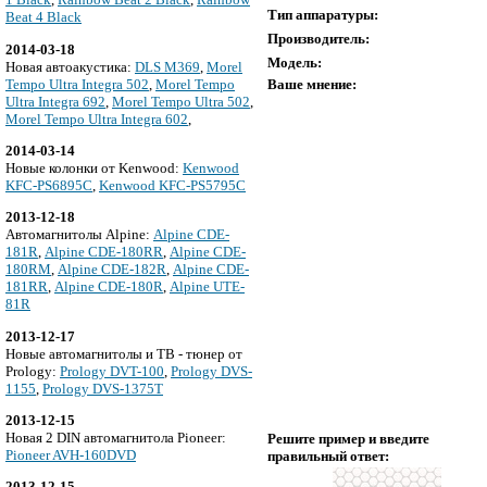
Тип аппаратуры:
Beat 4 Black
Производитель:
2014-03-18
Модель:
Новая автоакустика:
DLS M369
,
Morel
Tempo Ultra Integra 502
,
Morel Tempo
Ваше мнение:
Ultra Integra 692
,
Morel Tempo Ultra 502
,
Morel Tempo Ultra Integra 602
,
2014-03-14
Новые колонки от Kenwood:
Kenwood
KFC-PS6895C
,
Kenwood KFC-PS5795C
2013-12-18
Автомагнитолы Alpine:
Alpine CDE-
181R
,
Alpine CDE-180RR
,
Alpine CDE-
180RM
,
Alpine CDE-182R
,
Alpine CDE-
181RR
,
Alpine CDE-180R
,
Alpine UTE-
81R
2013-12-17
Новые автомагнитолы и ТВ - тюнер от
Prology:
Prology DVT-100
,
Prology DVS-
1155
,
Prology DVS-1375T
2013-12-15
Новая 2 DIN автомагнитола Pioneer:
Решите пример и введите
Pioneer AVH-160DVD
правильный ответ:
2013-12-15