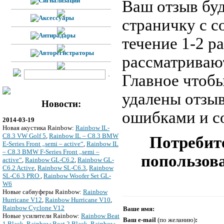
Ваш отзыв буд
страничку с 
течение 1-2 р
рассматривают
Главное чтобы
удалены отзы
Новости:
ошибками и с
2014-03-19
Новая акустика Rainbow:
Rainbow IL-
C8.3 VW Golf 5
,
Rainbow IL – C8.3 BMW
Потребите
E-Series Front „semi – active“
,
Rainbow IL
– C8.3 BMW F-Series Front „semi –
попользова
active“
,
Rainbow GL-C6.2
,
Rainbow GL-
C6.2 Active
,
Rainbow SL-C6.3
,
Rainbow
SL-C6.3 PRO
,
Rainbow Woofer Set GL-
W6
Новые сабвуферы Rainbow:
Rainbow
Hurricane V12
,
Rainbow Hurricane V10
,
Rainbow Cyclone V12
Ваше имя:
Новые усилители Rainbow:
Rainbow Beat
Ваш e-mail
(по желанию)
:
1 Black
,
Rainbow Beat 2 Black
,
Rainbow