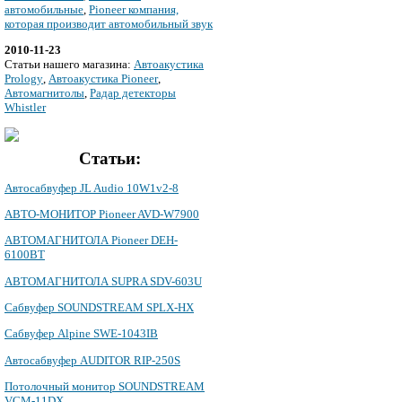
автомобильные
,
Pioneer компания,
которая производит автомобильный звук
2010-11-23
Cтатьи нашего магазина:
Автоакустика
Prology
,
Автоакустика Pioneer
,
Автомагнитолы
,
Радар детекторы
Whistler
Статьи:
Автосабвуфер JL Audio 10W1v2-8
АВТО-МОНИТОР Pioneer AVD-W7900
АВТОМАГНИТОЛА Pioneer DEH-
6100BT
АВТОМАГНИТОЛА SUPRA SDV-603U
Сабвуфер SOUNDSTREAM SPLX-HX
Сабвуфер Alpine SWE-1043IB
Автосабвуфер AUDITOR RIP-250S
Потолочный монитор SOUNDSTREAM
VCM-11DX