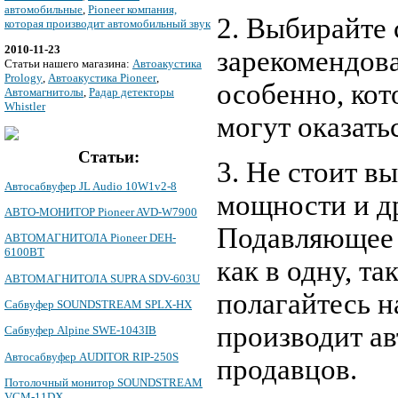
автомобильные
,
Pioneer компания,
2. Выбирайте 
которая производит автомобильный звук
2010-11-23
зарекомендов
Cтатьи нашего магазина:
Автоакустика
Prology
,
Автоакустика Pioneer
,
особенно, кот
Автомагнитолы
,
Радар детекторы
Whistler
могут оказать
Статьи:
3. Не стоит в
Автосабвуфер JL Audio 10W1v2-8
мощности и д
АВТО-МОНИТОР Pioneer AVD-W7900
Подавляющее 
АВТОМАГНИТОЛА Pioneer DEH-
6100BT
как в одну, т
АВТОМАГНИТОЛА SUPRA SDV-603U
полагайтесь н
Сабвуфер SOUNDSTREAM SPLX-HX
производит ав
Сабвуфер Alpine SWE-1043IB
Автосабвуфер AUDITOR RIP-250S
продавцов.
Потолочный монитор SOUNDSTREAM
VCM-11DX