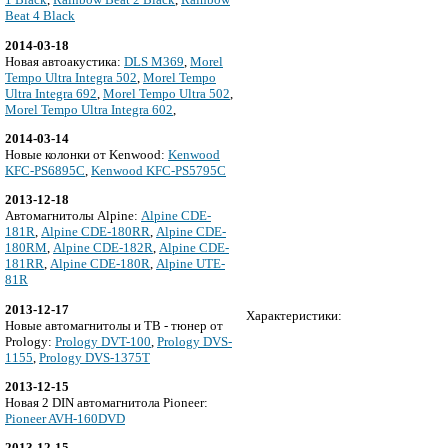
Beat 4 Black
2014-03-18
Новая автоакустика:
DLS M369
,
Morel
Tempo Ultra Integra 502
,
Morel Tempo
Ultra Integra 692
,
Morel Tempo Ultra 502
,
Morel Tempo Ultra Integra 602
,
2014-03-14
Новые колонки от Kenwood:
Kenwood
KFC-PS6895C
,
Kenwood KFC-PS5795C
2013-12-18
Автомагнитолы Alpine:
Alpine CDE-
181R
,
Alpine CDE-180RR
,
Alpine CDE-
180RM
,
Alpine CDE-182R
,
Alpine CDE-
181RR
,
Alpine CDE-180R
,
Alpine UTE-
81R
2013-12-17
Характеристики:
Новые автомагнитолы и ТВ - тюнер от
Prology:
Prology DVT-100
,
Prology DVS-
1155
,
Prology DVS-1375T
2013-12-15
Новая 2 DIN автомагнитола Pioneer:
Pioneer AVH-160DVD
2013-12-15