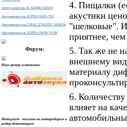
4. Пищалки (е
Автоусилитель JL AUDIO A6450
акустики цено
Автомагнитола SUPRA SWD-702
"шелковые". И
Автомагнитола CHALLENGER CH-8056
Автомагнитола SUPRA SWM-703B
приятнее, че
5. Так же не 
Форум:
внешнему виду
Наш центр установки:
материалу диф
проконсульти
6. Количеству
влияет на кач
автомобильные
Интернет - магазин по антирадарам и
радар-детекторам: