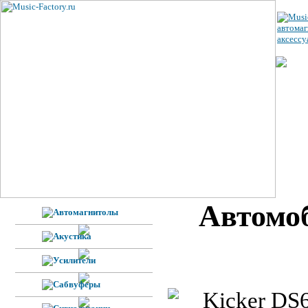
ЦЕ
УС
ВЕ
Н
Ф
Автомоб