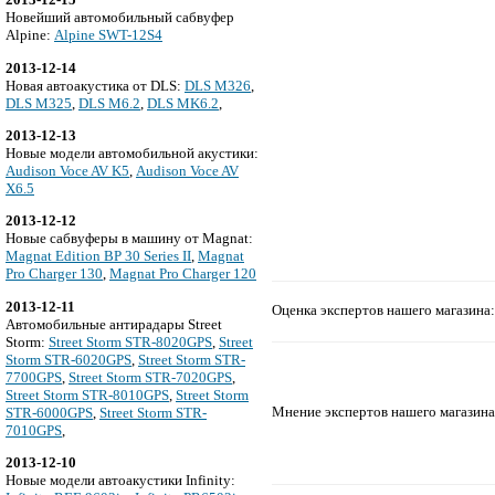
Новейший автомобильный сабвуфер
Alpine:
Alpine SWT-12S4
2013-12-14
Новая автоакустика от DLS:
DLS M326
,
DLS M325
,
DLS M6.2
,
DLS MK6.2
,
2013-12-13
Новые модели автомобильной акустики:
Audison Voce AV K5
,
Audison Voce AV
X6.5
2013-12-12
Новые сабвуферы в машину от Magnat:
Magnat Edition BP 30 Series II
,
Magnat
Pro Charger 130
,
Magnat Pro Charger 120
2013-12-11
Оценка экспертов нашего магазина:
Автомобильные антирадары Street
Storm:
Street Storm STR-8020GPS
,
Street
Storm STR-6020GPS
,
Street Storm STR-
7700GPS
,
Street Storm STR-7020GPS
,
Street Storm STR-8010GPS
,
Street Storm
Мнение экспертов нашего магазина
STR-6000GPS
,
Street Storm STR-
7010GPS
,
2013-12-10
Новые модели автоакустики Infinity: