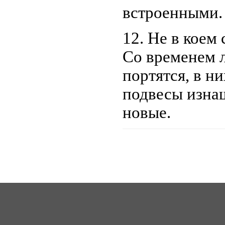
встроенными.
12. Не в коем 
Со временем 
портятся, в н
подвесы изна
новые.
ICQ: 363492849
62
Сайт создан 2006-2017, для Music-Factory.©
music-factory@m