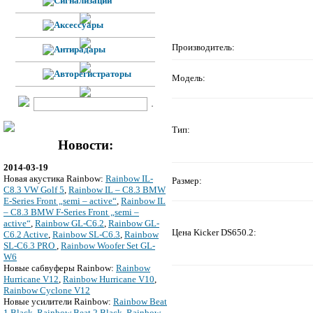
Производитель:
Модель:
Тип:
Новости:
2014-03-19
Новая акустика Rainbow:
Rainbow IL-
Размер:
C8.3 VW Golf 5
,
Rainbow IL – C8.3 BMW
E-Series Front „semi – active“
,
Rainbow IL
– C8.3 BMW F-Series Front „semi –
active“
,
Rainbow GL-C6.2
,
Rainbow GL-
Цена Kicker DS650.2:
C6.2 Active
,
Rainbow SL-C6.3
,
Rainbow
SL-C6.3 PRO
,
Rainbow Woofer Set GL-
W6
Новые сабвуферы Rainbow:
Rainbow
Hurricane V12
,
Rainbow Hurricane V10
,
Rainbow Cyclone V12
Новые усилители Rainbow:
Rainbow Beat
1 Black
,
Rainbow Beat 2 Black
,
Rainbow