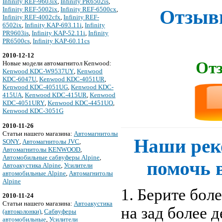
Infinity REF-9603ix
,
Infinity PR6502is
,
Infinity REF-5002ix
,
Infinity REF-6500cx
,
Отзывы
Infinity REF-4002cfx
,
Infinity REF-
6502ix
,
Infinity KAP-693.11i
,
Infinity
PR9603is
,
Infinity KAP-52.11i
,
Infinity
PR6500cs
,
Infinity KAP-60.11cs
2010-12-12
Отз
Новые модели автомагнитол Kenwood:
Kenwood KDC-W9537UY
,
Kenwood
KDC-6047U
,
Kenwood KDC-4051UR
,
Kenwood KDC-4051UG
,
Kenwood KDC-
415UA
,
Kenwood KDC-415UR
,
Kenwood
KDC-4051URY
,
Kenwood KDC-4451UQ
,
Kenwood KDC-3051G
2010-11-26
Cтатьи нашего магазина:
Автомагнитолы
Наши рек
SONY
,
Автомагнитолы JVC
,
Автомагнитолы KENWOOD
,
Автомобильные сабвуферы Alpine
,
помочь 
Автоакустика Alpine
,
Усилители
автомобильные Alpine
,
Автомагнитолы
Alpine
1. Берите бол
2010-11-24
Cтатьи нашего магазина:
Автоакустика
на зад более 
(автоколонки)
,
Сабвуферы
автомобильные
,
Усилители