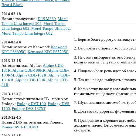
Beat 4 Black
2014-03-18
Новая автоакустика:
DLS M369
,
Morel
Tempo Ultra Integra 502
,
Morel Tempo
Ultra Integra 692
,
Morel Tempo Ultra 502
,
Morel Tempo Ultra Integra 602
,
1. Берите более дорогую автоакусти
2014-03-14
Новые колонки от Kenwood:
Kenwood
2. Выбирайте старые и хорошо себя
KFC-PS6895C
,
Kenwood KFC-PS5795C
3. Не стоит выбирать автомобильну
2013-12-18
полагайтесь на репутацию компании
Автомагнитолы Alpine:
Alpine CDE-
181R
,
Alpine CDE-180RR
,
Alpine CDE-
4. Пищалки (если речь идет об авт
180RM
,
Alpine CDE-182R
,
Alpine CDE-
5. Так же не надо выбирать автоак
181RR
,
Alpine CDE-180R
,
Alpine UTE-
81R
6. Количеству полос у автомобильно
грамотными пищалками (высокочас
2013-12-17
Новые автомагнитолы и ТВ - тюнер от
7. Шумоизоляцию автомобиля (особе
Prology:
Prology DVT-100
,
Prology DVS-
1155
,
Prology DVS-1375T
8. Достаточно дорогая, фирменная и
2013-12-15
9. Правильные и хорошие автомобил
Новая 2 DIN автомагнитола Pioneer:
должно отлично. Высокочастотники 
Pioneer AVH-160DVD
смотреть.
2013-12-15