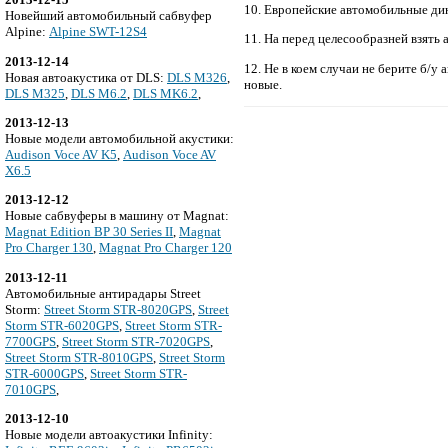
10. Европейские автомобильные дин
Новейший автомобильный сабвуфер
Alpine:
Alpine SWT-12S4
11. На перед целесообразней взять
2013-12-14
12. Не в коем случаи не берите б/
Новая автоакустика от DLS:
DLS M326
,
новые.
DLS M325
,
DLS M6.2
,
DLS MK6.2
,
2013-12-13
Новые модели автомобильной акустики:
Audison Voce AV K5
,
Audison Voce AV
X6.5
2013-12-12
Новые сабвуферы в машину от Magnat:
Magnat Edition BP 30 Series II
,
Magnat
Pro Charger 130
,
Magnat Pro Charger 120
2013-12-11
Автомобильные антирадары Street
Storm:
Street Storm STR-8020GPS
,
Street
Storm STR-6020GPS
,
Street Storm STR-
7700GPS
,
Street Storm STR-7020GPS
,
Street Storm STR-8010GPS
,
Street Storm
STR-6000GPS
,
Street Storm STR-
7010GPS
,
2013-12-10
Новые модели автоакустики Infinity: