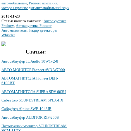
автомобильные
,
Pioneer компания,
которая производит автомобильный звук
2010-11-23
Cтатьи нашего магазина:
Автоакустика
Prology
,
Автоакустика Pioneer
,
Автомагнитолы
,
Радар детекторы
Whistler
Статьи:
Автосабвуфер JL Audio 10W1v2-8
АВТО-МОНИТОР Pioneer AVD-W7900
АВТОМАГНИТОЛА Pioneer DEH-
6100BT
АВТОМАГНИТОЛА SUPRA SDV-603U
Сабвуфер SOUNDSTREAM SPLX-HX
Сабвуфер Alpine SWE-1043IB
Автосабвуфер AUDITOR RIP-250S
Потолочный монитор SOUNDSTREAM
VCM-11DX