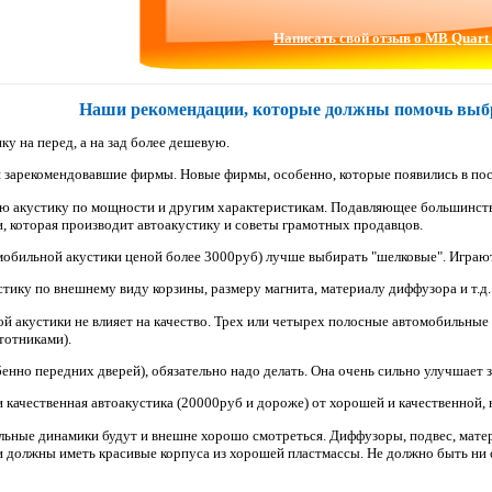
Написать свой отзыв о MB Quart
Наши рекомендации, которые должны помочь выбр
ку на перед, а на зад более дешевую.
 зарекомендовавшие фирмы. Новые фирмы, особенно, которые появились в пос
ю акустику по мощности и другим характеристикам. Подавляющее большинство 
, которая производит автоакустику и советы грамотных продавцов.
омобильной акустики ценой более 3000руб) лучше выбирать "шелковые". Играют
устику по внешнему виду корзины, размеру магнита, материалу диффузора и т.
й акустики не влияет на качество. Трех или четырех полосные автомобильные 
тотниками).
нно передних дверей), обязательно надо делать. Она очень сильно улучшает 
 качественная автоакустика (20000руб и дороже) от хорошей и качественной, н
ьные динамики будут и внешне хорошо смотреться. Диффузоры, подвес, матери
должны иметь красивые корпуса из хорошей пластмассы. Не должно быть ни скол