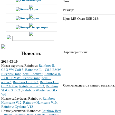
Тип:
Размер:
Цена MB Quart DSH 213:
Характеристики:
Новости:
2014-03-19
Новая акустика Rainbow:
Rainbow IL-
C8.3 VW Golf 5
,
Rainbow IL – C8.3 BMW
E-Series Front „semi – active“
,
Rainbow IL
– C8.3 BMW F-Series Front „semi –
active“
,
Rainbow GL-C6.2
,
Rainbow GL-
Оценка экспертов нашего магазина:
C6.2 Active
,
Rainbow SL-C6.3
,
Rainbow
SL-C6.3 PRO
,
Rainbow Woofer Set GL-
W6
Новые сабвуферы Rainbow:
Rainbow
Hurricane V12
,
Rainbow Hurricane V10
,
Rainbow Cyclone V12
Новые усилители Rainbow:
Rainbow Beat
1 Black
,
Rainbow Beat 2 Black
,
Rainbow