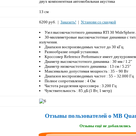
двух компонентная автомобильная акустика
13 см
6200 руб. |
Заказать!
|
Установи со скидкой
Узел высокочастотного динамика RTI 30 WideSphere.
30-миллиметровые высокочастотные динамики с тита
излучения.
Диапазон воспроизводимых частот до 30 кГц.
Разнообразие опций установки.
Кроссовер Reference Performance имеет двухуровне
Диаметр высокочастотного динамика : 30 мм / 1.2"
Диаметр низкочастотного динамика : 13 см / 5.25"
Максимально допустимая мощность : 35 – 90 Вт
Диапазон воспроизводимых частот : 55 – 32.000 Гц
Полное сопротивление : 4 Ом
Частота разделения кроссовера : 3.200 Гц
Чувствительность : 85 дБ (1 Вт, 1 метр)
Отзывы пользователей о MB Quar
Отзывы ещё не добавлялись