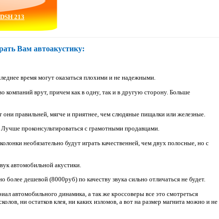
 DSH 213
ать Вам автоакустику:
леднее время могут оказаться плохими и не надежными.
компаний врут, причем как в одну, так и в другую сторону. Больше
 они правильней, мягче и приятнее, чем слюдяные пищалки или железные.
д. Лучше проконсультироваться с грамотными продавцами.
колонки необязательно будут играть качественней, чем двух полосные, но с
звук автомобильной акустики.
о более дешевой (8000руб) по качеству звука сильно отличаться не будет.
ал автомобильного динамика, а так же кроссоверы все это смотреться
ов, ни остатков клея, ни каких изломов, а вот на размер магнита можно и не