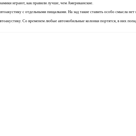
амики играют, как правили лучше, чем Американские.
 автоакустику с отдельными пищалками. На зад такие ставить особо смысла нет
у автоакустику. Со временем любые автомобильные колонки портятся, в них поп