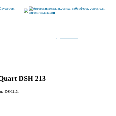
Все, что представлено на этом сайте можно преобрести по адресу
ГДЕ КУПИТЬ
указанному в разделе
.
При покупке обязательно назовите адрес этого сайта.
Здесь представлены только надежные и проверенные временем
фирмы, продукцию которых можно смело приобретать и
использовать!
Quart DSH 213