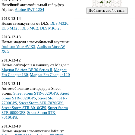
Новейший автомобильный сабвуфер
Alpine:
Alpine SWT-12S4
2013-12-14
Новая автоакустика от DLS:
DLS M326
,
DLS M325
,
DLS M6.2
,
DLS MK6.2
,
2013-12-13
Новые модели автомобильной акустики:
Audison Voce AV K5
,
Audison Voce AV
X6.5
2013-12-12
Новые сабвуферы в машину от Magnat:
Magnat Edition BP 30 Series II
,
Magnat
Pro Charger 130
,
Magnat Pro Charger 120
2013-12-11
Автомобильные антирадары Street
Storm:
Street Storm STR-8020GPS
,
Street
Storm STR-6020GPS
,
Street Storm STR-
7700GPS
,
Street Storm STR-7020GPS
,
Street Storm STR-8010GPS
,
Street Storm
STR-6000GPS
,
Street Storm STR-
7010GPS
,
2013-12-10
Новые модели автоакустики Infinity: