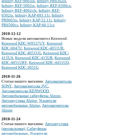
Infinity REF-9603ix
,
Infinity PR6502is
,
Infinity REF-5002ix
,
Infinity REF-6500cx
,
Infinity REF-4002cfx
,
Infinity REF-
6502ix
,
Infinity KAP-693.11i
,
Infinity
PR9603is
,
Infinity KAP-52.11i
,
Infinity
PR6500cs
,
Infinity KAP-60.11cs
2010-12-12
Новые модели автомагнитол Kenwood:
Kenwood KDC-W9537UY
,
Kenwood
KDC-6047U
,
Kenwood KDC-4051UR
,
Kenwood KDC-4051UG
,
Kenwood KDC-
415UA
,
Kenwood KDC-415UR
,
Kenwood
KDC-4051URY
,
Kenwood KDC-4451UQ
,
Kenwood KDC-3051G
2010-11-26
Cтатьи нашего магазина:
Автомагнитолы
SONY
,
Автомагнитолы JVC
,
Автомагнитолы KENWOOD
,
Автомобильные сабвуферы Alpine
,
Автоакустика Alpine
,
Усилители
автомобильные Alpine
,
Автомагнитолы
Alpine
2010-11-24
Cтатьи нашего магазина:
Автоакустика
(автоколонки)
,
Сабвуферы
автомобильные
,
Усилители