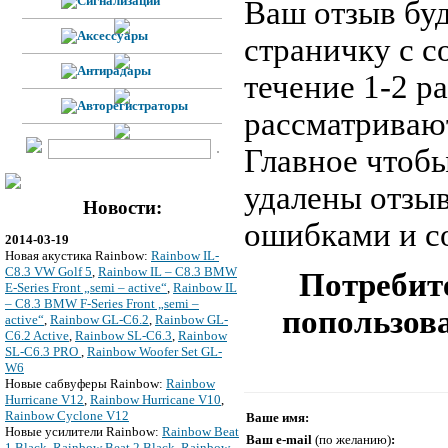
Ваш отзыв буд
страничку с 
течение 1-2 р
рассматривают
Главное чтобы
удалены отзы
Новости:
ошибками и с
2014-03-19
Новая акустика Rainbow:
Rainbow IL-
C8.3 VW Golf 5
,
Rainbow IL – C8.3 BMW
Потребите
E-Series Front „semi – active“
,
Rainbow IL
– C8.3 BMW F-Series Front „semi –
попользова
active“
,
Rainbow GL-C6.2
,
Rainbow GL-
C6.2 Active
,
Rainbow SL-C6.3
,
Rainbow
SL-C6.3 PRO
,
Rainbow Woofer Set GL-
W6
Новые сабвуферы Rainbow:
Rainbow
Hurricane V12
,
Rainbow Hurricane V10
,
Rainbow Cyclone V12
Ваше имя:
Новые усилители Rainbow:
Rainbow Beat
Ваш e-mail
(по желанию)
:
1 Black
,
Rainbow Beat 2 Black
,
Rainbow