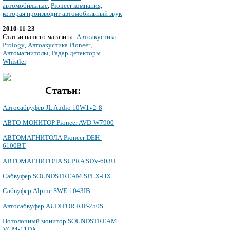
автомобильные
,
Pioneer компания,
которая производит автомобильный звук
2010-11-23
Cтатьи нашего магазина:
Автоакустика
Prology
,
Автоакустика Pioneer
,
Автомагнитолы
,
Радар детекторы
Whistler
Статьи:
Автосабвуфер JL Audio 10W1v2-8
АВТО-МОНИТОР Pioneer AVD-W7900
АВТОМАГНИТОЛА Pioneer DEH-
6100BT
АВТОМАГНИТОЛА SUPRA SDV-603U
Сабвуфер SOUNDSTREAM SPLX-HX
Сабвуфер Alpine SWE-1043IB
Автосабвуфер AUDITOR RIP-250S
Потолочный монитор SOUNDSTREAM
VCM-11DX