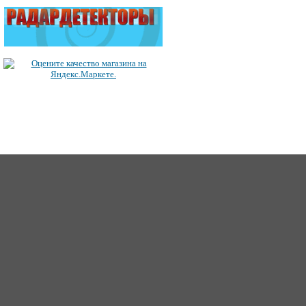
ICQ: 363492849
62
Сайт создан 2006-2017, для Music-Factory.©
music-factory@m