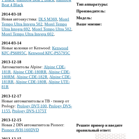
Тип аппаратуры:
Beat 4 Black
Производитель:
2014-03-18
Модель:
Новая автоакустика:
DLS M369
,
Morel
Tempo Ultra Integra 502
,
Morel Tempo
Ваше мнение:
Ultra Integra 692
,
Morel Tempo Ultra 502
,
Morel Tempo Ultra Integra 602
,
2014-03-14
Новые колонки от Kenwood:
Kenwood
KFC-PS6895C
,
Kenwood KFC-PS5795C
2013-12-18
Автомагнитолы Alpine:
Alpine CDE-
181R
,
Alpine CDE-180RR
,
Alpine CDE-
180RM
,
Alpine CDE-182R
,
Alpine CDE-
181RR
,
Alpine CDE-180R
,
Alpine UTE-
81R
2013-12-17
Новые автомагнитолы и ТВ - тюнер от
Prology:
Prology DVT-100
,
Prology DVS-
1155
,
Prology DVS-1375T
2013-12-15
Новая 2 DIN автомагнитола Pioneer:
Решите пример и введите
Pioneer AVH-160DVD
правильный ответ:
2013-12-15