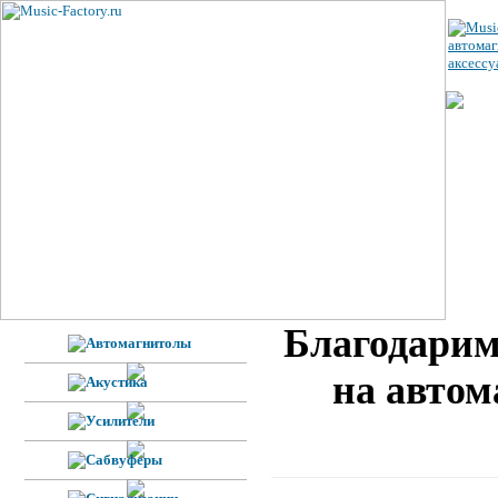
ЦЕ
УС
ВЕ
Н
Ф
Благодарим
на автом