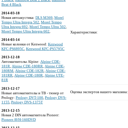
Beat 4 Black
2014-03-18
Новая автоакустика:
DLS M369
,
Morel
Tempo Ultra Integra 502
,
Morel Tempo
Ultra Integra 692
,
Morel Tempo Ultra 502
,
Morel Tempo Ultra Integra 602
,
Характеристики:
2014-03-14
Новые колонки от Kenwood:
Kenwood
KFC-PS6895C
,
Kenwood KFC-PS5795C
2013-12-18
Автомагнитолы Alpine:
Alpine CDE-
181R
,
Alpine CDE-180RR
,
Alpine CDE-
180RM
,
Alpine CDE-182R
,
Alpine CDE-
181RR
,
Alpine CDE-180R
,
Alpine UTE-
81R
2013-12-17
Оценка экспертов нашего магазина:
Новые автомагнитолы и ТВ - тюнер от
Prology:
Prology DVT-100
,
Prology DVS-
1155
,
Prology DVS-1375T
2013-12-15
Новая 2 DIN автомагнитола Pioneer:
Pioneer AVH-160DVD
2013-12-15