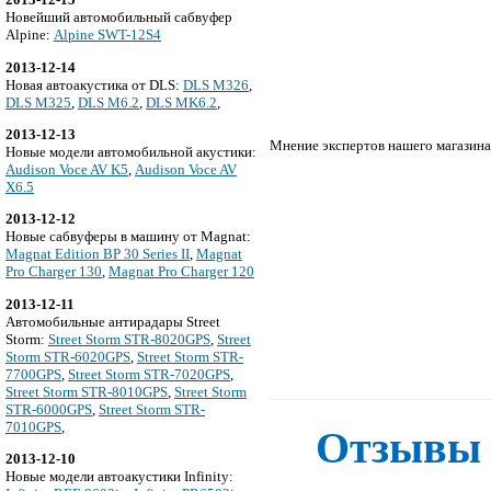
Новейший автомобильный сабвуфер
Alpine:
Alpine SWT-12S4
2013-12-14
Новая автоакустика от DLS:
DLS M326
,
DLS M325
,
DLS M6.2
,
DLS MK6.2
,
2013-12-13
Мнение экспертов нашего магазина
Новые модели автомобильной акустики:
Audison Voce AV K5
,
Audison Voce AV
X6.5
2013-12-12
Новые сабвуферы в машину от Magnat:
Magnat Edition BP 30 Series II
,
Magnat
Pro Charger 130
,
Magnat Pro Charger 120
2013-12-11
Автомобильные антирадары Street
Storm:
Street Storm STR-8020GPS
,
Street
Storm STR-6020GPS
,
Street Storm STR-
7700GPS
,
Street Storm STR-7020GPS
,
Street Storm STR-8010GPS
,
Street Storm
STR-6000GPS
,
Street Storm STR-
7010GPS
,
Отзывы 
2013-12-10
Новые модели автоакустики Infinity: