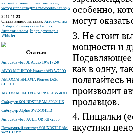
автомобильные
,
Pioneer компания,
особенно, кот
которая производит автомобильный звук
2010-11-23
могут оказать
Cтатьи нашего магазина:
Автоакустика
Prology
,
Автоакустика Pioneer
,
Автомагнитолы
,
Радар детекторы
3. Не стоит в
Whistler
мощности и д
Статьи:
Подавляющее 
Автосабвуфер JL Audio 10W1v2-8
как в одну, т
АВТО-МОНИТОР Pioneer AVD-W7900
полагайтесь н
АВТОМАГНИТОЛА Pioneer DEH-
6100BT
производит ав
АВТОМАГНИТОЛА SUPRA SDV-603U
продавцов.
Сабвуфер SOUNDSTREAM SPLX-HX
Сабвуфер Alpine SWE-1043IB
4. Пищалки (е
Автосабвуфер AUDITOR RIP-250S
акустики цено
Потолочный монитор SOUNDSTREAM
VCM-11DX