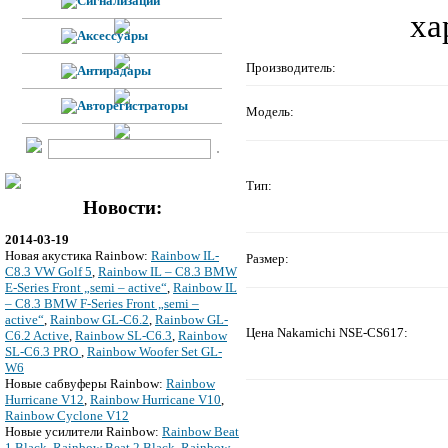
Производитель:
Модель:
Тип:
Новости:
2014-03-19
Новая акустика Rainbow:
Rainbow IL-
Размер:
C8.3 VW Golf 5
,
Rainbow IL – C8.3 BMW
E-Series Front „semi – active“
,
Rainbow IL
– C8.3 BMW F-Series Front „semi –
active“
,
Rainbow GL-C6.2
,
Rainbow GL-
Цена Nakamichi NSE-CS617:
C6.2 Active
,
Rainbow SL-C6.3
,
Rainbow
SL-C6.3 PRO
,
Rainbow Woofer Set GL-
W6
Новые сабвуферы Rainbow:
Rainbow
Hurricane V12
,
Rainbow Hurricane V10
,
Rainbow Cyclone V12
Новые усилители Rainbow:
Rainbow Beat
1 Black
,
Rainbow Beat 2 Black
,
Rainbow