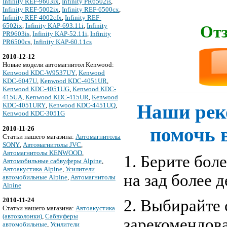
Infinity REF-9603ix
,
Infinity PR6502is
,
Infinity REF-5002ix
,
Infinity REF-6500cx
,
Infinity REF-4002cfx
,
Infinity REF-
6502ix
,
Infinity KAP-693.11i
,
Infinity
Отз
PR9603is
,
Infinity KAP-52.11i
,
Infinity
PR6500cs
,
Infinity KAP-60.11cs
2010-12-12
Новые модели автомагнитол Kenwood:
Kenwood KDC-W9537UY
,
Kenwood
KDC-6047U
,
Kenwood KDC-4051UR
,
Kenwood KDC-4051UG
,
Kenwood KDC-
415UA
,
Kenwood KDC-415UR
,
Kenwood
Наши рек
KDC-4051URY
,
Kenwood KDC-4451UQ
,
Kenwood KDC-3051G
помочь 
2010-11-26
Cтатьи нашего магазина:
Автомагнитолы
SONY
,
Автомагнитолы JVC
,
Автомагнитолы KENWOOD
,
1. Берите бол
Автомобильные сабвуферы Alpine
,
Автоакустика Alpine
,
Усилители
на зад более 
автомобильные Alpine
,
Автомагнитолы
Alpine
2010-11-24
2. Выбирайте 
Cтатьи нашего магазина:
Автоакустика
(автоколонки)
,
Сабвуферы
зарекомендов
автомобильные
,
Усилители