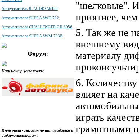
"шелковые". И
Автоусилитель JL AUDIO A6450
приятнее, че
Автомагнитола SUPRA SWD-702
Автомагнитола CHALLENGER CH-8056
5. Так же не 
Автомагнитола SUPRA SWM-703B
внешнему виду
материалу диф
Форум:
проконсульти
Наш центр установки:
6. Количеству
влияет на кач
автомобильные
играть качест
грамотными п
Интернет - магазин по антирадарам и
радар-детекторам: