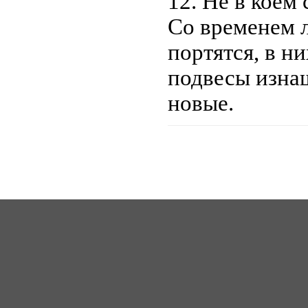
12. Не в коем 
Со временем 
портятся, в н
подвесы изна
новые.
ICQ: 363492849
62
Сайт создан 2006-2017, для Music-Factory.©
music-factory@m