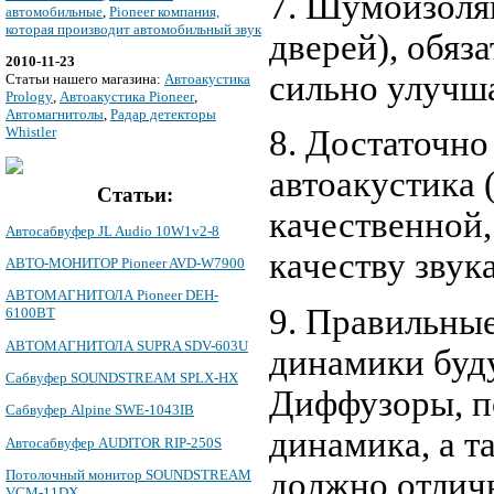
7. Шумоизоля
автомобильные
,
Pioneer компания,
которая производит автомобильный звук
дверей), обяз
2010-11-23
сильно улучша
Cтатьи нашего магазина:
Автоакустика
Prology
,
Автоакустика Pioneer
,
Автомагнитолы
,
Радар детекторы
Whistler
8. Достаточно
автоакустика 
Статьи:
качественной,
Автосабвуфер JL Audio 10W1v2-8
качеству звука
АВТО-МОНИТОР Pioneer AVD-W7900
АВТОМАГНИТОЛА Pioneer DEH-
9. Правильны
6100BT
АВТОМАГНИТОЛА SUPRA SDV-603U
динамики буд
Сабвуфер SOUNDSTREAM SPLX-HX
Диффузоры, п
Сабвуфер Alpine SWE-1043IB
динамика, а т
Автосабвуфер AUDITOR RIP-250S
должно отлич
Потолочный монитор SOUNDSTREAM
VCM-11DX