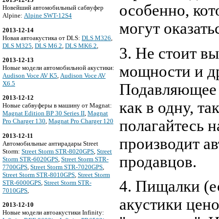
особенно, кот
Новейший автомобильный сабвуфер
Alpine:
Alpine SWT-12S4
могут оказать
2013-12-14
Новая автоакустика от DLS:
DLS M326
,
DLS M325
,
DLS M6.2
,
DLS MK6.2
,
3. Не стоит в
2013-12-13
мощности и д
Новые модели автомобильной акустики:
Audison Voce AV K5
,
Audison Voce AV
X6.5
Подавляющее 
2013-12-12
как в одну, т
Новые сабвуферы в машину от Magnat:
Magnat Edition BP 30 Series II
,
Magnat
полагайтесь н
Pro Charger 130
,
Magnat Pro Charger 120
2013-12-11
производит ав
Автомобильные антирадары Street
Storm:
Street Storm STR-8020GPS
,
Street
продавцов.
Storm STR-6020GPS
,
Street Storm STR-
7700GPS
,
Street Storm STR-7020GPS
,
Street Storm STR-8010GPS
,
Street Storm
4. Пищалки (е
STR-6000GPS
,
Street Storm STR-
7010GPS
,
акустики цено
2013-12-10
Новые модели автоакустики Infinity: