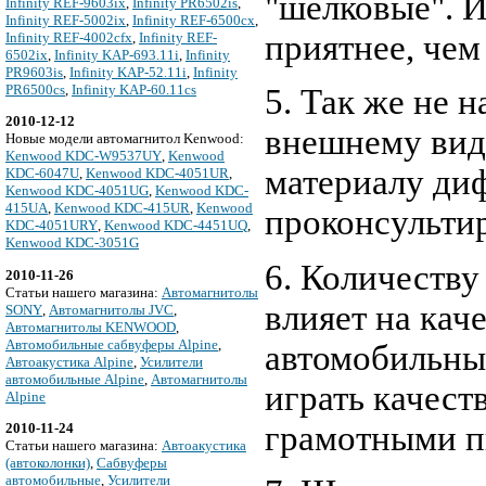
"шелковые". И
Infinity REF-9603ix
,
Infinity PR6502is
,
Infinity REF-5002ix
,
Infinity REF-6500cx
,
приятнее, че
Infinity REF-4002cfx
,
Infinity REF-
6502ix
,
Infinity KAP-693.11i
,
Infinity
PR9603is
,
Infinity KAP-52.11i
,
Infinity
PR6500cs
,
Infinity KAP-60.11cs
5. Так же не 
2010-12-12
внешнему виду
Новые модели автомагнитол Kenwood:
Kenwood KDC-W9537UY
,
Kenwood
материалу диф
KDC-6047U
,
Kenwood KDC-4051UR
,
Kenwood KDC-4051UG
,
Kenwood KDC-
415UA
,
Kenwood KDC-415UR
,
Kenwood
проконсульти
KDC-4051URY
,
Kenwood KDC-4451UQ
,
Kenwood KDC-3051G
6. Количеству
2010-11-26
Cтатьи нашего магазина:
Автомагнитолы
влияет на кач
SONY
,
Автомагнитолы JVC
,
Автомагнитолы KENWOOD
,
Автомобильные сабвуферы Alpine
,
автомобильные
Автоакустика Alpine
,
Усилители
автомобильные Alpine
,
Автомагнитолы
играть качест
Alpine
грамотными п
2010-11-24
Cтатьи нашего магазина:
Автоакустика
(автоколонки)
,
Сабвуферы
автомобильные
,
Усилители