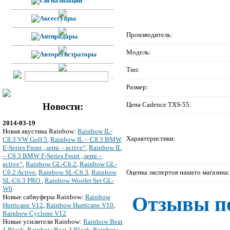
Производитель:
Модель:
Тип:
Размер:
Цена Cadence TXS-55:
Новости:
2014-03-19
Новая акустика Rainbow:
Rainbow IL-
Характеристики:
C8.3 VW Golf 5
,
Rainbow IL – C8.3 BMW
E-Series Front „semi – active“
,
Rainbow IL
– C8.3 BMW F-Series Front „semi –
active“
,
Rainbow GL-C6.2
,
Rainbow GL-
Оценка экспертов нашего магазина:
C6.2 Active
,
Rainbow SL-C6.3
,
Rainbow
SL-C6.3 PRO
,
Rainbow Woofer Set GL-
W6
Отзывы по
Новые сабвуферы Rainbow:
Rainbow
Hurricane V12
,
Rainbow Hurricane V10
,
Rainbow Cyclone V12
Новые усилители Rainbow:
Rainbow Beat
1 Black
,
Rainbow Beat 2 Black
,
Rainbow